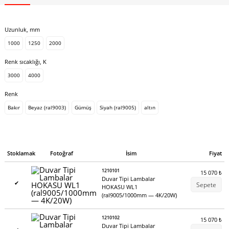
Uzunluk, mm
1000
1250
2000
Renk sıcaklığı, K
3000
4000
Renk
Bakır
Beyaz (ral9003)
Gümüş
Siyah (ral9005)
altın
Stoklamak
Fotoğraf
İsim
Fiyat
1210101
15 070
₺
Duvar Tipi Lambalar
✔
Sepete
HOKASU WL1
(ral9005/1000mm — 4K/20W)
1210102
15 070
₺
Duvar Tipi Lambalar