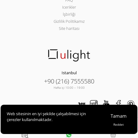
FAQ
Icerikler
İşbirliği
Gizlilik Politikamız
Site haritası
Istanbul
+90 (216) 7555580
Hafta içi 10:00 – 19:00
Web sitesinin en iyi şekilde çalışabilmesi için
Tamam
çerezler kullanılmaktadır.
ULIGHT© 2013-2026
Reddet