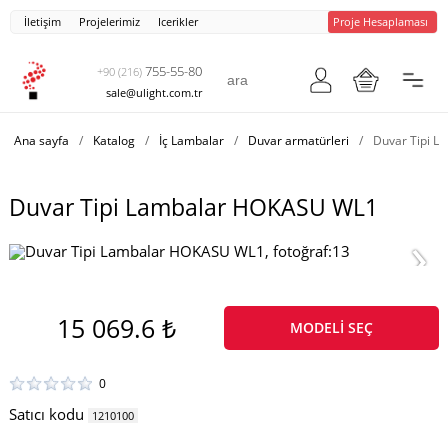
İletişim
Projelerimiz
Icerikler
Proje Hesaplaması
755-55-80
+90 (216)
sale@ulight.com.tr
Ana sayfa
/
Katalog
/
İç Lambalar
/
Duvar armatürleri
/
Duvar Tipi 
Duvar Tipi Lambalar HOKASU WL1
15 069.6 ₺
MODELI SEÇ
0
Satıcı kodu
1210100