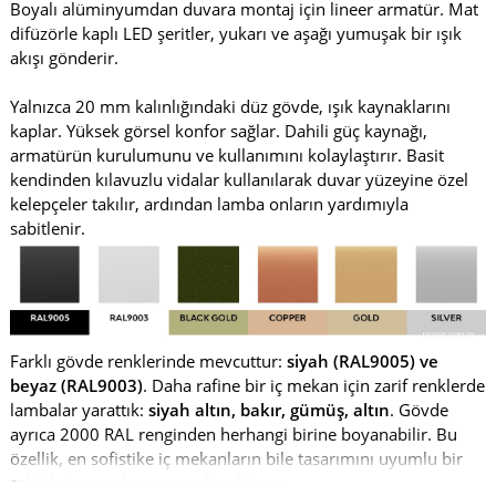
Boyalı alüminyumdan duvara montaj için lineer armatür. Mat
difüzörle kaplı LED şeritler, yukarı ve aşağı yumuşak bir ışık
akışı gönderir.
Yalnızca 20 mm kalınlığındaki düz gövde, ışık kaynaklarını
kaplar. Yüksek görsel konfor sağlar. Dahili güç kaynağı,
armatürün kurulumunu ve kullanımını kolaylaştırır. Basit
kendinden kılavuzlu vidalar kullanılarak duvar yüzeyine özel
kelepçeler takılır, ardından lamba onların yardımıyla
sabitlenir.
Farklı gövde renklerinde mevcuttur:
siyah (RAL9005) ve
beyaz (RAL9003)
. Daha rafine bir iç mekan için zarif renklerde
lambalar yarattık:
siyah altın, bakır, gümüş, altın
. Gövde
ayrıca 2000 RAL renginden herhangi birine boyanabilir. Bu
özellik, en sofistike iç mekanların bile tasarımını uyumlu bir
şekilde tamamlamanıza olanak tanır.