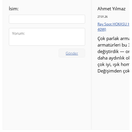
İsim:
Ahmet Yılmaz
27.01.26
Ray Spot HOKASU HS
40W)
Çok parlak armat
armatürleri bu 3
değiştirdik — ort
Gönder
daha aydınlık old
çok iyi, ışık homo
Değişimden çok 