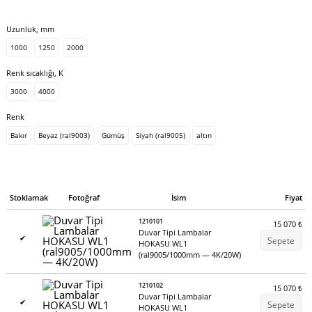
Uzunluk, mm
1000
1250
2000
Renk sıcaklığı, K
3000
4000
Renk
Bakır
Beyaz (ral9003)
Gümüş
Siyah (ral9005)
altın
Stoklamak
Fotoğraf
İsim
Fiyat
1210101
15 070
₺
Duvar Tipi Lambalar
✔
Sepete
HOKASU WL1
(ral9005/1000mm — 4K/20W)
1210102
15 070
₺
Duvar Tipi Lambalar
✔
Sepete
HOKASU WL1