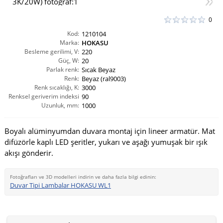
0
Kod:
1210104
Marka:
HOKASU
Besleme gerilimi, V:
220
Güç, W:
20
Parlak renk:
Sıcak Beyaz
Renk:
Beyaz (ral9003)
Renk sıcaklığı, K:
3000
Renksel geriverim indeksi
90
Uzunluk, mm:
CRI(Ra):
1000
Boyalı alüminyumdan duvara montaj için lineer armatür. Mat
difüzörle kaplı LED şeritler, yukarı ve aşağı yumuşak bir ışık
akışı gönderir.
Fotoğrafları ve 3D modelleri indirin ve daha fazla bilgi edinin:
Duvar Tipi Lambalar HOKASU WL1