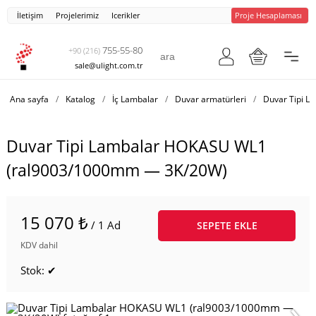
İletişim
Projelerimiz
Icerikler
Proje Hesaplaması
755-55-80
+90 (216)
sale@ulight.com.tr
Ana sayfa
/
Katalog
/
İç Lambalar
/
Duvar armatürleri
/
Duvar Tipi 
Duvar Tipi Lambalar HOKASU WL1
(ral9003/1000mm — 3K/20W)
15 070 ₺
/ 1 Ad
SEPETE EKLE
KDV dahil
Stok: ✔