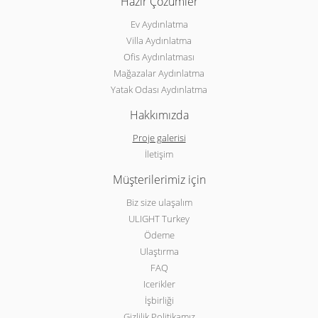
Hazır Çözümler
Ev Aydınlatma
Villa Aydınlatma
Ofis Aydınlatması
Mağazalar Aydınlatma
Yatak Odası Aydınlatma
Hakkımızda
Proje galerisi
İletişim
Müşterilerimiz için
Biz size ulaşalım
ULIGHT Turkey
Ödeme
Ulaştırma
FAQ
Icerikler
İşbirliği
Gizlilik Politikamız