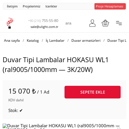
İletişim
Projelerimiz
Icerikler
Proje Hesaplaması
755-55-80
+90 (216)
sale@ulight.com.tr
Ana sayfa
/
Katalog
/
İç Lambalar
/
Duvar armatürleri
/
Duvar Tipi 
Duvar Tipi Lambalar HOKASU WL1
(ral9005/1000mm — 3K/20W)
15 070 ₺
/ 1 Ad
SEPETE EKLE
KDV dahil
Stok: ✔