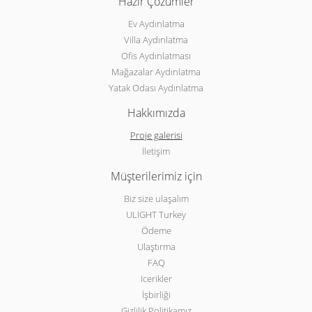
Hazır Çözümler
Ev Aydınlatma
Villa Aydınlatma
Ofis Aydınlatması
Mağazalar Aydınlatma
Yatak Odası Aydınlatma
Hakkımızda
Proje galerisi
İletişim
Müşterilerimiz için
Biz size ulaşalım
ULIGHT Turkey
Ödeme
Ulaştırma
FAQ
Icerikler
İşbirliği
Gizlilik Politikamız