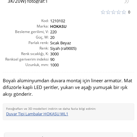
0
Kod:
1210102
Marka:
HOKASU
Besleme gerilimi, V:
220
Güç, W:
20
Parlak renk:
Sıcak Beyaz
Renk:
Siyah (ral9005)
Renk sıcaklığı, K:
3000
Renksel geriverim indeksi
90
Uzunluk, mm:
CRI(Ra):
1000
Boyalı alüminyumdan duvara montaj için lineer armatür. Mat
difüzörle kaplı LED şeritler, yukarı ve aşağı yumuşak bir ışık
akışı gönderir.
Fotoğrafları ve 3D modelleri indirin ve daha fazla bilgi edinin:
Duvar Tipi Lambalar HOKASU WL1