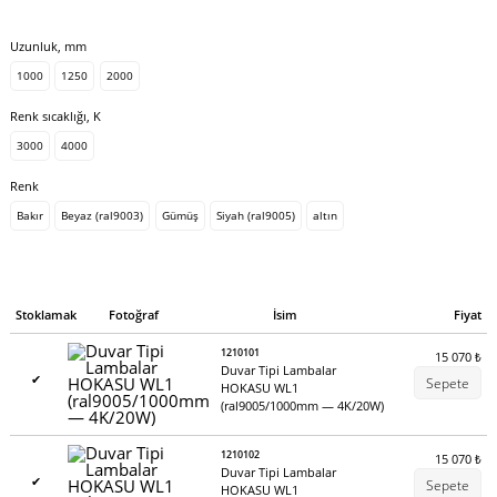
Uzunluk, mm
1000
1250
2000
Renk sıcaklığı, K
3000
4000
Renk
Bakır
Beyaz (ral9003)
Gümüş
Siyah (ral9005)
altın
Stoklamak
Fotoğraf
İsim
Fiyat
1210101
15 070
₺
Duvar Tipi Lambalar
✔
Sepete
HOKASU WL1
(ral9005/1000mm — 4K/20W)
1210102
15 070
₺
Duvar Tipi Lambalar
✔
Sepete
HOKASU WL1