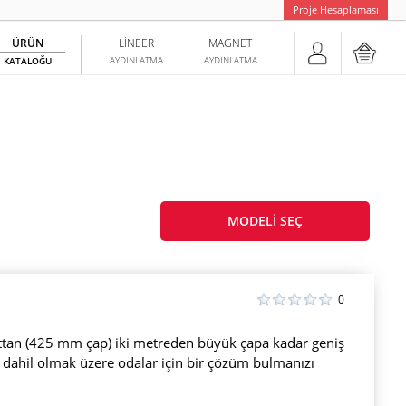
Proje Hesaplaması
ÜRÜN
LINEER
MAGNET
AYDINLATMA
AYDINLATMA
KATALOĞU
MODELI SEÇ
0
tan (425 mm çap) iki metreden büyük çapa kadar geniş
a dahil olmak üzere odalar için bir çözüm bulmanızı