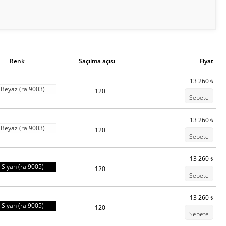
)
ilerek arttırılabilir)
r:
gündüz beyazı (4000K), sıcak beyaz (3000K)
Renk
Saçılma açısı
Fiyat
sistemleri.
13 260
₺
okasu
Beyaz (ral9003)
120
Sepete
13 260
₺
Beyaz (ral9003)
120
a (625, 1250, 2500mm), ihtiyacınız olan tek şey ek olarak
Sepete
parçası seçmektir.
13 260
₺
Siyah (ral9005)
ılmıştır
120
Sepete
13 260
₺
Siyah (ral9005)
120
Sepete