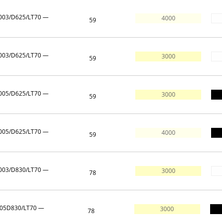
9003/D625/LT70 —
4000
59
RENKLI SICAKLIK
Armatürlerde, yüksek bir renksel geriverim 
9003/D625/LT70 —
3000
59
aralıklarda bir renk tonu garanti eden yüksek
modül laboratuvarda test edilmiş ve titiz bir 
9005/D625/LT70 —
3000
59
İstatistiklere göre, dünya çapındaki aydın
ışık kaynakları kullanılarak uygulanmaktad
9005/D625/LT70 —
4000
59
9003/D830/LT70 —
3000
78
005D830/LT70 —
3000
78