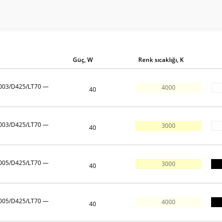
Renkler
: siyah (RAL9005), beyaz (RAL9003
Güç:
26 W/m'ye kadar (alternatif ekipman seç
Parlaklık rengi arasından seçim yapılabili
5 yıl garanti
. En az 15 yıllık hizmet ömrü
Güç, W
Renk sıcaklığı, K
HOKASU
– Japonya'dan gelişmiş aydınlatma 
9003/D425/LT70 —
Instagram gönderilerini hashtag ile görün
#h
4000
40
TASARIM
9003/D425/LT70 —
3000
40
Proje standart boyutta bir armatür sağlıyors
sarkıt veya sıva üstü montaj için bir montaj 
9005/D425/LT70 —
3000
Kasa — Rusya'da HOKASU tarafından yap
40
Difüzör – Avrupa'da üretilmiştir
9005/D425/LT70 —
4000
40
HOKASU LED modülleri