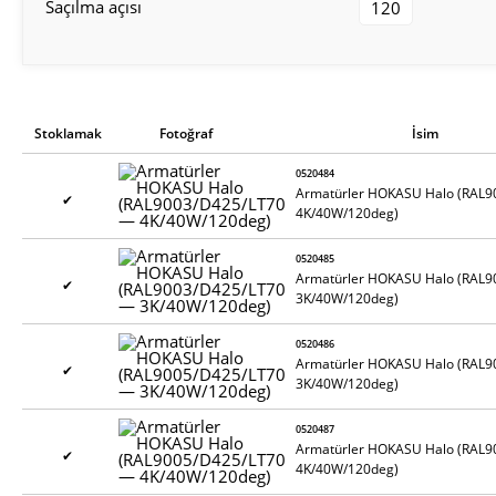
Saçılma açısı
120
Stoklamak
Fotoğraf
İsim
0520484
Armatürler HOKASU Halo (RAL
✔
4K/40W/120deg)
0520485
Armatürler HOKASU Halo (RAL
✔
3K/40W/120deg)
0520486
Armatürler HOKASU Halo (RAL
✔
3K/40W/120deg)
0520487
Armatürler HOKASU Halo (RAL
✔
4K/40W/120deg)