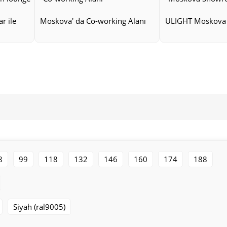
TEÇHIZAT
r ile
Moskova' da Co-working Alanı
ULIGHT Moskova
profil
LED Modülü
Profil ekranı
Fişler
Güç kaynağı
MÜHÜRLÜ VERSIYON
Koleksiyonda ayrıca armatürün IP 65 koruma 
halka şeklindeki armatürler, yüksek neme sahi
8
99
118
132
146
160
174
188
diğerleri. Nemin girmesi armatürün çalışma
girmesine karşı tam güvenlik sağlar.
SEÇENEKLER
Siyah (ral9005)