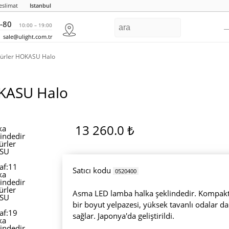
eslimat
Istanbul
-80
10:00 – 19:00
sale@ulight.com.tr
türler HOKASU Halo
OKASU Halo
13 260.0 ₺
Satıcı kodu
0520400
Asma LED lamba halka şeklindedir. Kompakt
bir boyut yelpazesi, yüksek tavanlı odalar d
sağlar. Japonya'da geliştirildi.