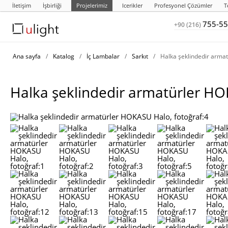
İletişim
İşbirliği
Projelerimiz
Icerikler
Profesyonel Çözümler
T
755-55
+90 (216)
Ana sayfa
/
Katalog
/
İç Lambalar
/
Sarkıt
/
Halka şeklindedir arma
Halka şeklindedir armatürler H