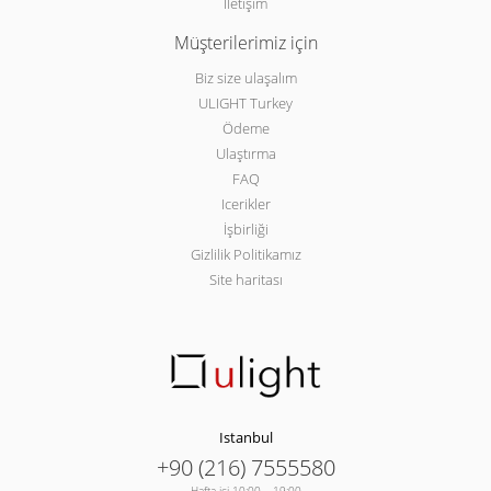
İletişim
Müşterilerimiz için
Biz size ulaşalım
ULIGHT Turkey
Ödeme
Ulaştırma
FAQ
Icerikler
İşbirliği
Gizlilik Politikamız
Site haritası
Istanbul
+90 (216) 7555580
Hafta içi 10:00 – 19:00