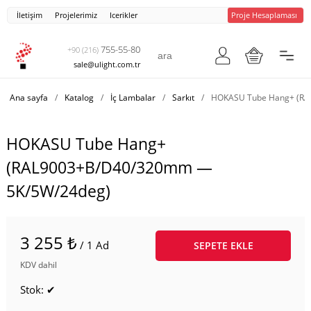
İletişim
Projelerimiz
Icerikler
Proje Hesaplaması
755-55-80
+90 (216)
sale@ulight.com.tr
Ana sayfa
/
Katalog
/
İç Lambalar
/
Sarkıt
/
HOKASU Tube Hang+ (RA
HOKASU Tube Hang+
(RAL9003+B/D40/320mm —
5K/5W/24deg)
3 255 ₺
/ 1 Ad
SEPETE EKLE
KDV dahil
Stok: ✔