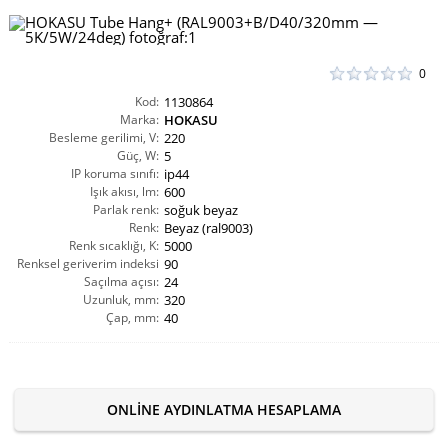
0
Kod:
1130864
Marka:
HOKASU
Besleme gerilimi, V:
220
Güç, W:
5
IP koruma sınıfı:
ip44
Işık akısı, lm:
600
Parlak renk:
soğuk beyaz
Renk:
Beyaz (ral9003)
Renk sıcaklığı, K:
5000
Renksel geriverim indeksi
90
Saçılma açısı:
CRI(Ra):
24
Uzunluk, mm:
320
Çap, mm:
40
ONLINE AYDINLATMA HESAPLAMA