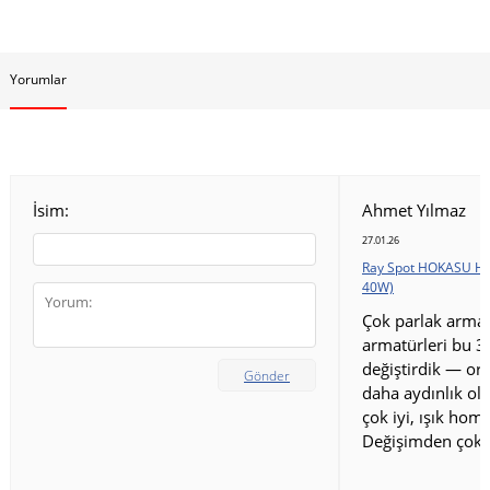
Yorumlar
İsim:
Ahmet Yılmaz
27.01.26
Ray Spot HOKASU HS
40W)
Çok parlak armat
armatürleri bu 3
değiştirdik — ort
Gönder
daha aydınlık old
çok iyi, ışık homo
Değişimden çok 