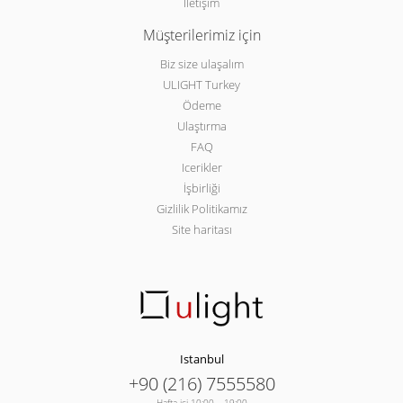
İletişim
Müşterilerimiz için
Biz size ulaşalım
ULIGHT Turkey
Ödeme
Ulaştırma
FAQ
Icerikler
İşbirliği
Gizlilik Politikamız
Site haritası
Istanbul
+90 (216) 7555580
Hafta içi 10:00 – 19:00