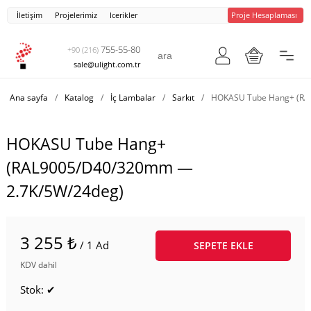
İletişim
Projelerimiz
Icerikler
Proje Hesaplaması
755-55-80
+90 (216)
sale@ulight.com.tr
Ana sayfa
/
Katalog
/
İç Lambalar
/
Sarkıt
/
HOKASU Tube Hang+ (RA
HOKASU Tube Hang+
(RAL9005/D40/320mm —
2.7K/5W/24deg)
3 255 ₺
/ 1 Ad
SEPETE EKLE
KDV dahil
Stok: ✔