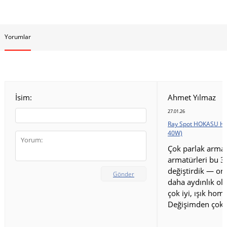
Yorumlar
İsim:
Ahmet Yılmaz
27.01.26
Ray Spot HOKASU HS
40W)
Çok parlak armat
armatürleri bu 3
değiştirdik — ort
Gönder
daha aydınlık old
çok iyi, ışık homo
Değişimden çok 