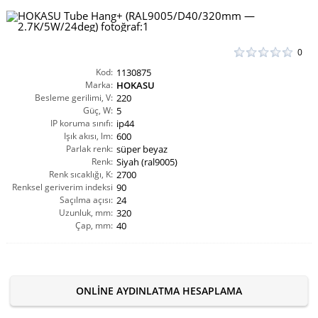
0
Kod:
1130875
Marka:
HOKASU
Besleme gerilimi, V:
220
Güç, W:
5
IP koruma sınıfı:
ip44
Işık akısı, lm:
600
Parlak renk:
süper beyaz
Renk:
Siyah (ral9005)
Renk sıcaklığı, K:
2700
Renksel geriverim indeksi
90
Saçılma açısı:
CRI(Ra):
24
Uzunluk, mm:
320
Çap, mm:
40
ONLINE AYDINLATMA HESAPLAMA