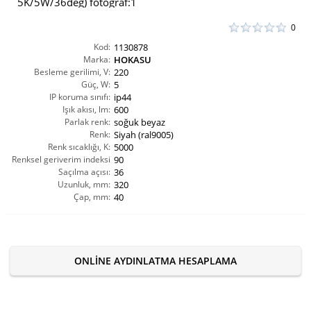
0
Kod:
1130878
Marka:
HOKASU
Besleme gerilimi, V:
220
Güç, W:
5
IP koruma sınıfı:
ip44
Işık akısı, lm:
600
Parlak renk:
soğuk beyaz
Renk:
Siyah (ral9005)
Renk sıcaklığı, K:
5000
Renksel geriverim indeksi
90
Saçılma açısı:
CRI(Ra):
36
Uzunluk, mm:
320
Çap, mm:
40
ONLINE AYDINLATMA HESAPLAMA