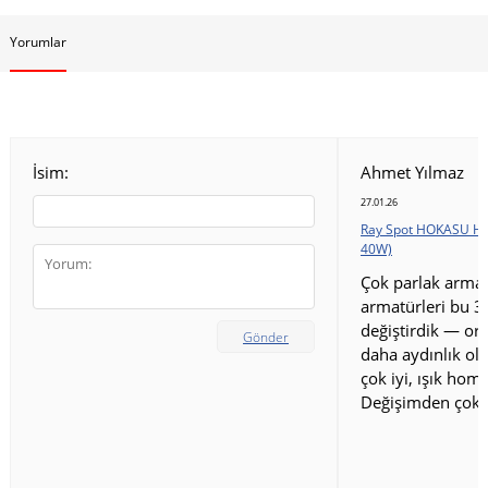
Yorumlar
İsim:
Ahmet Yılmaz
27.01.26
Ray Spot HOKASU HS
40W)
Çok parlak armat
armatürleri bu 3
değiştirdik — ort
Gönder
daha aydınlık old
çok iyi, ışık homo
Değişimden çok 