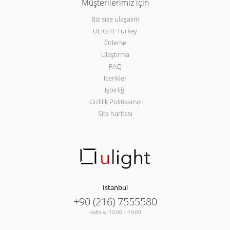
Müşterilerimiz için
Biz size ulaşalım
ULIGHT Turkey
Ödeme
Ulaştırma
FAQ
Icerikler
İşbirliği
Gizlilik Politikamız
Site haritası
Istanbul
+90 (216) 7555580
Hafta içi 10:00 – 19:00