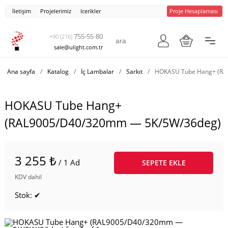
İletişim
Projelerimiz
Icerikler
Proje Hesaplaması
755-55-80
+90 (216)
sale@ulight.com.tr
Ana sayfa
/
Katalog
/
İç Lambalar
/
Sarkıt
/
HOKASU Tube Hang+ (RA
HOKASU Tube Hang+
(RAL9005/D40/320mm — 5K/5W/36deg)
3 255 ₺
/ 1 Ad
SEPETE EKLE
KDV dahil
Stok: ✔