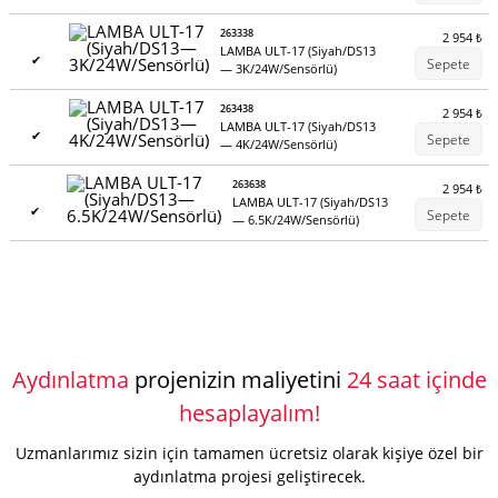
263338
2 954
₺
LAMBA ULT-17 (Siyah/DS13
✔
Sepete
— 3K/24W/Sensörlü)
263438
2 954
₺
LAMBA ULT-17 (Siyah/DS13
✔
Sepete
— 4K/24W/Sensörlü)
263638
2 954
₺
LAMBA ULT-17 (Siyah/DS13
✔
Sepete
— 6.5K/24W/Sensörlü)
Aydınlatma
projenizin maliyetini
24 saat içinde
hesaplayalım!
Uzmanlarımız sizin için tamamen ücretsiz olarak kişiye özel bir
aydınlatma projesi geliştirecek.