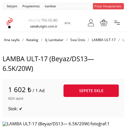
İletişim
Projelerimiz
Icerikler
Proje Hesaplaması
755-55-80
+90 (216)
sale@ulight.com.tr
Ana sayfa
/
Katalog
/
İç Lambalar
/
Sıva Üstü
/
LAMBA ULT-17
/
LA
LAMBA ULT-17 (Beyaz/DS13—
6.5K/20W)
1 602 ₺
/ 1 Ad
SEPETE EKLE
KDV dahil
Stok: ✔