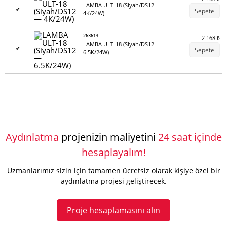
LAMBA ULT-18 (Siyah/DS12—
✔
Sepete
4K/24W)
263613
2 168
₺
LAMBA ULT-18 (Siyah/DS12—
✔
Sepete
6.5K/24W)
Aydınlatma
projenizin maliyetini
24 saat içinde
hesaplayalım!
Uzmanlarımız sizin için tamamen ücretsiz olarak kişiye özel bir
aydınlatma projesi geliştirecek.
Proje hesaplamasını alın