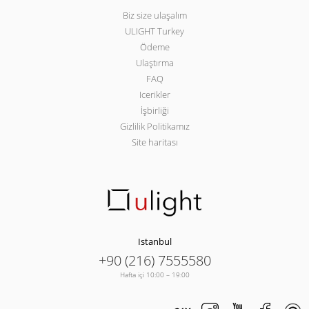
Biz size ulaşalım
ULIGHT Turkey
Ödeme
Ulaştırma
FAQ
Icerikler
İşbirliği
Gizlilik Politikamız
Site haritası
Istanbul
+90 (216) 7555580
Hafta içi 10:00 – 19:00