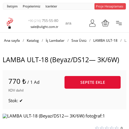
İletişim
Projelerimiz
Icerikler
Proje Hesaplaması
755-55-80
+90 (216)
sale@ulight.com.tr
Ana sayfa
/
Katalog
/
İç Lambalar
/
Sıva Üstü
/
LAMBA ULT-18
/
LA
LAMBA ULT-18 (Beyaz/DS12— 3K/6W)
770 ₺
/ 1 Ad
SEPETE EKLE
KDV dahil
Stok: ✔
0