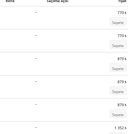
Renk
Saçılma açısı
Fiyat
-
770
₺
Sepete
-
770
₺
Sepete
-
879
₺
Sepete
-
879
₺
Sepete
-
879
₺
Sepete
-
1 352
₺