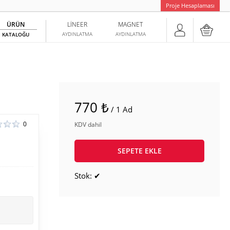
Proje Hesaplaması
ÜRÜN
LINEER
MAGNET
AYDINLATMA
AYDINLATMA
KATALOĞU
770 ₺
/ 1 Ad
0
KDV dahil
SEPETE EKLE
Stok: ✔