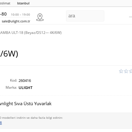
eslimat
Istanbul
-80
10:00 – 19:00
sale@ulight.com.tr
LAMBA ULT-18 (Beyaz/DS12— 4K/6W)
/6W)
Kod:
260416
Marka:
ULIGHT
nlight Sıva Üstü Yuvarlak
D modelleri indirin ve daha fazla bilgi edinin:
8