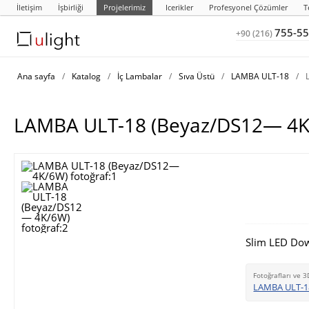
İletişim
İşbirliği
Projelerimiz
Icerikler
Profesyonel Çözümler
T
755-55
+90 (216)
Ana sayfa
/
Katalog
/
İç Lambalar
/
Sıva Üstü
/
LAMBA ULT-18
/
LAMBA ULT-18 (Beyaz/DS12— 4K
Slim LED Dow
Fotoğrafları ve 3
LAMBA ULT-1