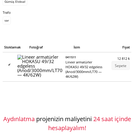
Gümüş Eloksal
Trafo
var
Stoklamak
Fotoğraf
İsim
Fiyat
0411511
12 812
₺
Lineer armatürler
✔
Sepete
HOKASU 49/32 edgeless
(Anod/3000mm/LT70 —
4K/62W)
Aydınlatma
projenizin maliyetini
24 saat içinde
hesaplayalım!