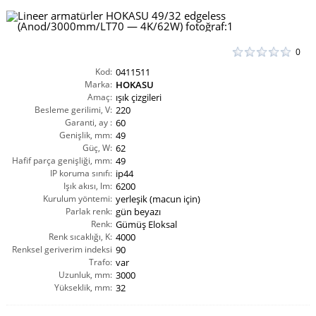
0
Kod:
0411511
Marka:
HOKASU
Amaç:
ışık çizgileri
Besleme gerilimi, V:
220
Garanti, ay :
60
Genişlik, mm:
49
Güç, W:
62
Hafif parça genişliği, mm:
49
IP koruma sınıfı:
ip44
Işık akısı, lm:
6200
Kurulum yöntemi:
yerleşik (macun için)
Parlak renk:
gün beyazı
Renk:
Gümüş Eloksal
Renk sıcaklığı, K:
4000
Renksel geriverim indeksi
90
CRI(Ra):
Trafo:
var
Uzunluk, mm:
3000
Yükseklik, mm:
32