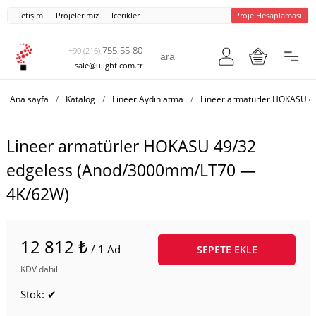
İletişim
Projelerimiz
Icerikler
Proje Hesaplaması
755-55-80
+90 (216)
sale@ulight.com.tr
Ana sayfa
/
Katalog
/
Lineer Aydınlatma
/
Lineer armatürler HOKASU 4
Lineer armatürler HOKASU 49/32
edgeless (Anod/3000mm/LT70 —
4K/62W)
12 812 ₺
/ 1 Ad
SEPETE EKLE
KDV dahil
Stok: ✔