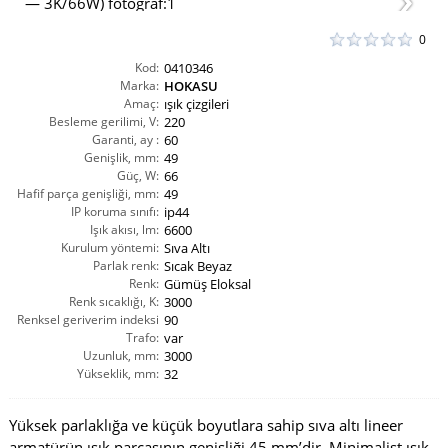
0
Kod:
0410346
Marka:
HOKASU
Amaç:
ışık çizgileri
Besleme gerilimi, V:
220
Garanti, ay :
60
Genişlik, mm:
49
Güç, W:
66
Hafif parça genişliği, mm:
49
IP koruma sınıfı:
ip44
Işık akısı, lm:
6600
Kurulum yöntemi:
Sıva Altı
Parlak renk:
Sıcak Beyaz
Renk:
Gümüş Eloksal
Renk sıcaklığı, K:
3000
Renksel geriverim indeksi
90
CRI(Ra):
Trafo:
var
Uzunluk, mm:
3000
Yükseklik, mm:
32
Yüksek parlaklığa ve küçük boyutlara sahip sıva altı lineer
armatürün ışık parçasının genişliği 45 mm’dir. Minimalist ışık