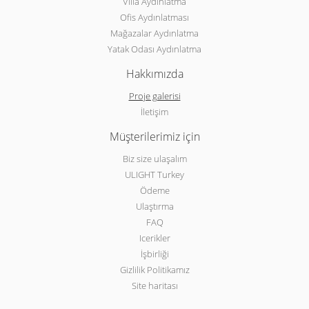
Villa Aydınlatma
Ofis Aydınlatması
Mağazalar Aydınlatma
Yatak Odası Aydınlatma
Hakkımızda
Proje galerisi
İletişim
Müşterilerimiz için
Biz size ulaşalım
ULIGHT Turkey
Ödeme
Ulaştırma
FAQ
Icerikler
İşbirliği
Gizlilik Politikamız
Site haritası