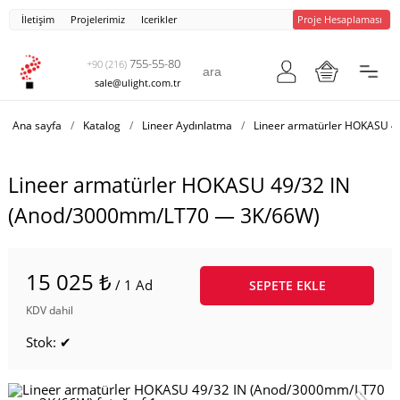
İletişim
Projelerimiz
Icerikler
Proje Hesaplaması
755-55-80
+90 (216)
sale@ulight.com.tr
Ana sayfa
/
Katalog
/
Lineer Aydınlatma
/
Lineer armatürler HOKASU 4
Lineer armatürler HOKASU 49/32 IN
(Anod/3000mm/LT70 — 3K/66W)
15 025 ₺
/ 1 Ad
SEPETE EKLE
KDV dahil
Stok: ✔