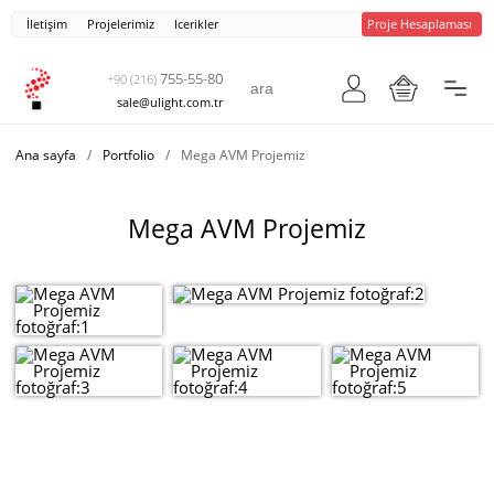
İletişim
Projelerimiz
Icerikler
Proje Hesaplaması
755-55-80
+90 (216)
sale@ulight.com.tr
Ana sayfa
/
Portfolio
/
Mega AVM Projemiz
Mega AVM Projemiz