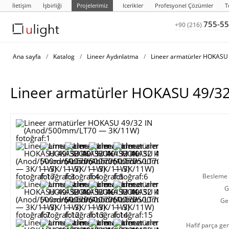
İletişim
İşbirliği
Projelerimiz
Icerikler
Profesyonel Çözümler
T
755-55
+90 (216)
Ana sayfa
/
Katalog
/
Lineer Aydınlatma
/
Lineer armatürler HOKASU 
Lineer armatürler HOKASU 49/3
Besleme g
G
Ge
Hafif parça gen