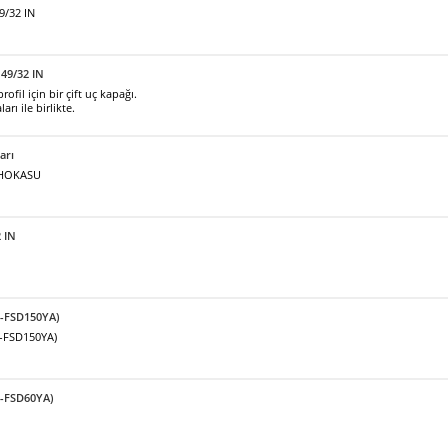
9/32 IN
49/32 IN
fil için bir çift uç kapağı.
arı ile birlikte.
arı
ı HOKASU
2 IN
F-FSD150YA)
F-FSD150YA)
F-FSD60YA)