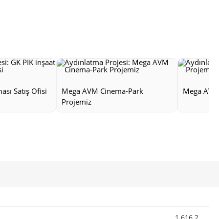
ası Satış Ofisi
Mega AVM Cinema-Park
Mega AVM 
Projemiz
1 616.2