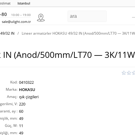
eslimat
Istanbul
-80
10:00 – 19:00
sale@ulight.com.tr
49/32 IN
/
Lineer armatürler HOKASU 49/32 IN (Anod/500mm/LT70 — 3K/11W
2 IN (Anod/500mm/LT70 — 3K/11W
Kod:
0410322
Marka:
HOKASU
Amaç:
ışık çizgileri
erilimi, V:
220
aranti, ay :
60
nişlik, mm:
49
Güç, W:
11
işliği, mm:
49