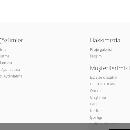
 Çözümler
Hakkımızda
atma
Proje galerisi
nlatma
İletişim
latması
Müşterilerimiz 
 Aydınlatma
sı Aydınlatma
Biz size ulaşalım
ULIGHT Turkey
Ödeme
Ulaştırma
FAQ
Icerikler
İşbirliği
Gizlilik Politikamız