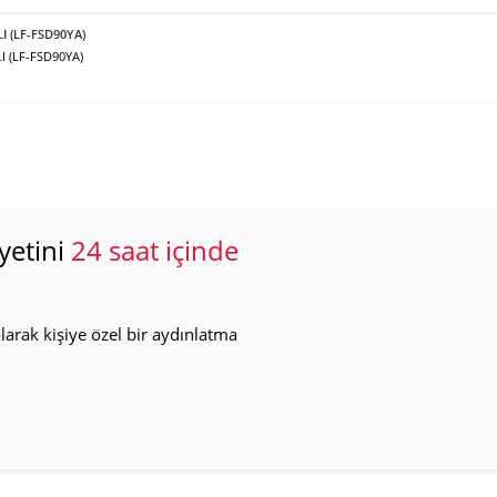
LI (LF-FSD90YA)
I (LF-FSD90YA)
yetini
24 saat içinde
arak kişiye özel bir aydınlatma