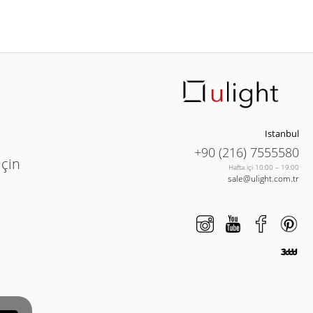
Istanbul
+90 (216) 7555580
için
Hafta içi 10:00 – 19:00
sale@ulight.com.tr