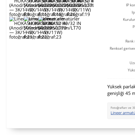
IP ko
Iş
Kurulu
P
Renk s
Renksel gerive
Uz
Yüks
Yüksek parlak
genişliği 45 
Fotoğrafları ve 3
Lineer armat