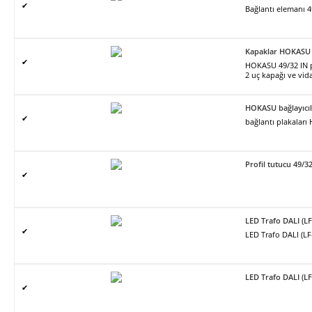
✔
Bağlantı elemanı 4
Kapaklar HOKASU 
✔
HOKASU 49/32 IN pro
2 uç kapağı ve vidal
HOKASU bağlayıcıl
✔
bağlantı plakalar
Profil tutucu 49/3
✔
LED Trafo DALI (L
✔
LED Trafo DALI (L
LED Trafo DALI (L
✔