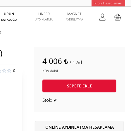
Proje Hesaplaması
ÜRÜN
LINEER
MAGNET
AYDINLATMA
AYDINLATMA
KATALOĞU
)
)
4 006 ₺
/ 1 Ad
0
KDV dahil
SEPETE EKLE
Stok: ✔
ONLINE AYDINLATMA HESAPLAMA