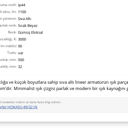
ruma sınıfı:
ip44
ık akısı, lm:
1100
m yöntemi:
Sıva Altı
arlak renk:
Sıcak Beyaz
Renk:
Gümüş Eloksal
ıcaklığı, K:
3000
rim indeksi
90
CRI(Ra):
Trafo:
var
unluk, mm:
500
eklik, mm:
32
lığa ve küçük boyutlara sahip sıva altı lineer armatürün ışık parç
mm’dir. Minimalist ışık çizgisi parlak ve modern bir ışık kaynağını g
D modelleri indirin ve daha fazla bilgi edinin:
ürler HOKASU 49/32 IN