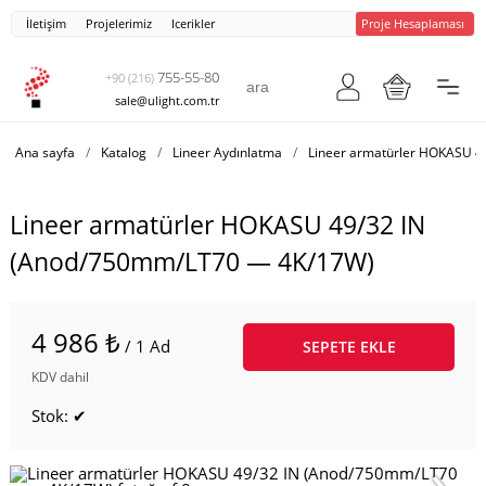
İletişim
Projelerimiz
Icerikler
Proje Hesaplaması
755-55-80
+90 (216)
sale@ulight.com.tr
Ana sayfa
/
Katalog
/
Lineer Aydınlatma
/
Lineer armatürler HOKASU 4
Lineer armatürler HOKASU 49/32 IN
(Anod/750mm/LT70 — 4K/17W)
4 986 ₺
/ 1 Ad
SEPETE EKLE
KDV dahil
Stok: ✔