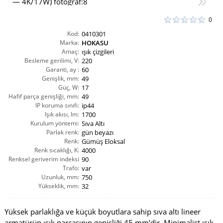
0
Kod:
0410301
Marka:
HOKASU
Amaç:
ışık çizgileri
Besleme gerilimi, V:
220
Garanti, ay :
60
Genişlik, mm:
49
Güç, W:
17
Hafif parça genişliği, mm:
49
IP koruma sınıfı:
ip44
Işık akısı, lm:
1700
Kurulum yöntemi:
Sıva Altı
Parlak renk:
gün beyazı
Renk:
Gümüş Eloksal
Renk sıcaklığı, K:
4000
Renksel geriverim indeksi
90
CRI(Ra):
Trafo:
var
Uzunluk, mm:
750
Yükseklik, mm:
32
Yüksek parlaklığa ve küçük boyutlara sahip sıva altı lineer
armatürün ışık parçasının genişliği 45 mm’dir. Minimalist ışık