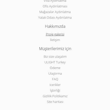
Villa Aydınlatma
Ofis Aydınlatması
Mağazalar Aydınlatma
Yatak Odası Aydınlatma
Hakkımızda
Proje galerisi
İletişim
Müşterilerimiz için
Biz size ulaşalım
ULIGHT Turkey
Ödeme
Ulaştırma
FAQ
Icerikler
İşbirliği
Gizlilik Politikamız
Site haritası