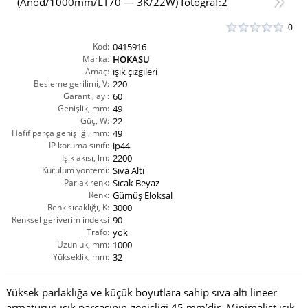
0
Kod:
0415916
Marka:
HOKASU
Amaç:
ışık çizgileri
Besleme gerilimi, V:
220
Garanti, ay :
60
Genişlik, mm:
49
Güç, W:
22
Hafif parça genişliği, mm:
49
IP koruma sınıfı:
ip44
Işık akısı, lm:
2200
Kurulum yöntemi:
Sıva Altı
Parlak renk:
Sıcak Beyaz
Renk:
Gümüş Eloksal
Renk sıcaklığı, K:
3000
Renksel geriverim indeksi
90
CRI(Ra):
Trafo:
yok
Uzunluk, mm:
1000
Yükseklik, mm:
32
Yüksek parlaklığa ve küçük boyutlara sahip sıva altı lineer
armatürün ışık parçasının genişliği 45 mm’dir. Minimalist ışık