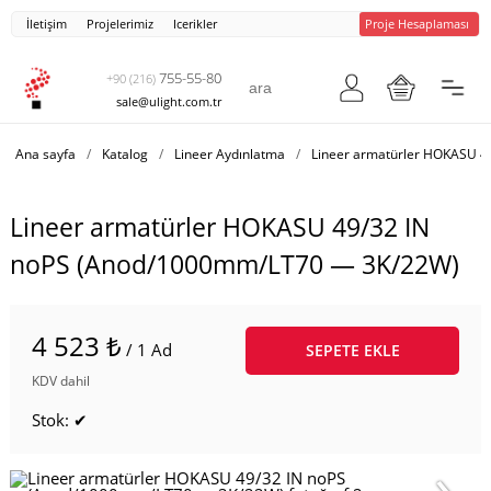
İletişim
Projelerimiz
Icerikler
Proje Hesaplaması
755-55-80
+90 (216)
sale@ulight.com.tr
Ana sayfa
/
Katalog
/
Lineer Aydınlatma
/
Lineer armatürler HOKASU 4
Lineer armatürler HOKASU 49/32 IN
noPS (Anod/1000mm/LT70 — 3K/22W)
4 523 ₺
/ 1 Ad
SEPETE EKLE
KDV dahil
Stok: ✔