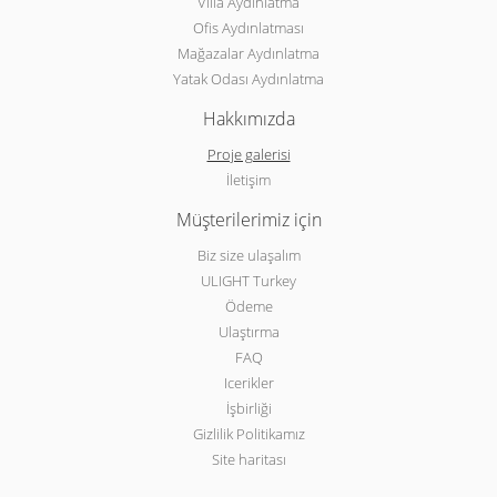
Villa Aydınlatma
Ofis Aydınlatması
Mağazalar Aydınlatma
Yatak Odası Aydınlatma
Hakkımızda
Proje galerisi
İletişim
Müşterilerimiz için
Biz size ulaşalım
ULIGHT Turkey
Ödeme
Ulaştırma
FAQ
Icerikler
İşbirliği
Gizlilik Politikamız
Site haritası