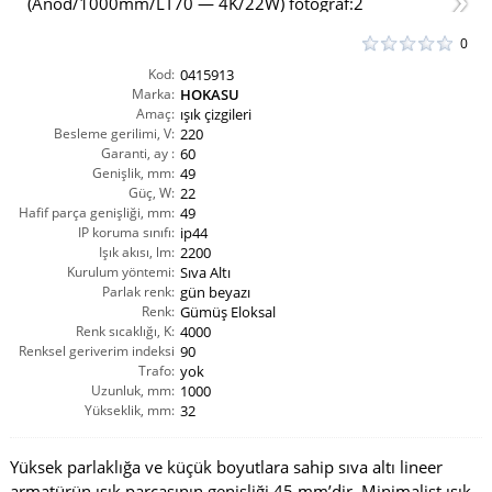
0
Kod:
0415913
Marka:
HOKASU
Amaç:
ışık çizgileri
Besleme gerilimi, V:
220
Garanti, ay :
60
Genişlik, mm:
49
Güç, W:
22
Hafif parça genişliği, mm:
49
IP koruma sınıfı:
ip44
Işık akısı, lm:
2200
Kurulum yöntemi:
Sıva Altı
Parlak renk:
gün beyazı
Renk:
Gümüş Eloksal
Renk sıcaklığı, K:
4000
Renksel geriverim indeksi
90
CRI(Ra):
Trafo:
yok
Uzunluk, mm:
1000
Yükseklik, mm:
32
Yüksek parlaklığa ve küçük boyutlara sahip sıva altı lineer
armatürün ışık parçasının genişliği 45 mm’dir. Minimalist ışık