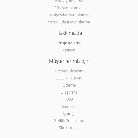
Villa Aydınlatma
Ofis Aydınlatması
Mağazalar Aydınlatma
Yatak Odası Aydınlatma
Hakkımızda
Proje galerisi
İletişim
Müşterilerimiz için
Biz size ulaşalım
ULIGHT Turkey
Ödeme
Ulaştırma
FAQ
Icerikler
İşbirliği
Gizlilik Politikamız
Site haritası