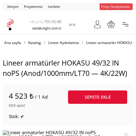
İletişim
Projelerimiz
Icerikler
Proje Hesaplaması
755-55-80
+90 (216)
sale@ulight.com.tr
Ana sayfa
/
Katalog
/
Lineer Aydınlatma
/
Lineer armatürler HOKASU 4
Lineer armatürler HOKASU 49/32 IN
noPS (Anod/1000mm/LT70 — 4K/22W)
4 523 ₺
/ 1 Ad
SEPETE EKLE
KDV dahil
Stok: ✔