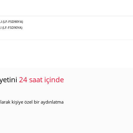
LI (LF-FSD90YA)
I (LF-FSD90YA)
yetini
24 saat içinde
arak kişiye özel bir aydınlatma