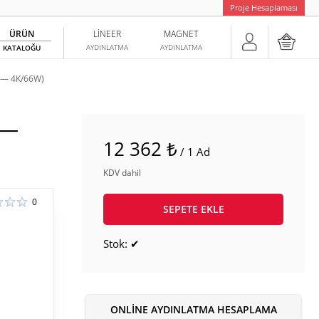
Proje Hesaplaması
ÜRÜN
LINEER
MAGNET
AYDINLATMA
AYDINLATMA
KATALOĞU
 — 4K/66W)
 —
12 362 ₺
/ 1 Ad
KDV dahil
0
SEPETE EKLE
Stok: ✔
ONLINE AYDINLATMA HESAPLAMA