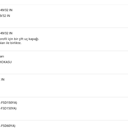
 49/32 IN
9/32 IN
49/32 IN
fil için bir çift uç kapağı.
arı ile birlikte.
arı
ı HOKASU
2 IN
F-FSD150YA)
F-FSD150YA)
F-FSD60YA)