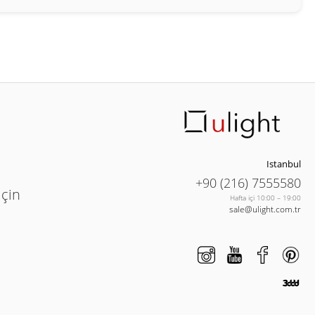
Istanbul
+90 (216) 7555580
için
Hafta içi 10:00 – 19:00
sale@ulight.com.tr