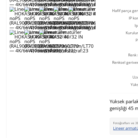
Hafif parça gen
IP ko
Iş
Kurulu
P
Renk s
Renksel gerive
Uz
Yüks
Yüksek parlak
genişliği 45 
Fotoğrafları ve 3
Lineer armat