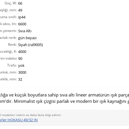
Güç, W:
66
işliği, mm:
49
ruma sınıfı:
ip44
ık akısı, lm:
6600
m yöntemi:
Sıva Altı
arlak renk:
gün beyazı
Renk:
Siyah (ral9005)
ıcaklığı, K:
4000
rim indeksi
90
CRI(Ra):
Trafo:
yok
unluk, mm:
3000
eklik, mm:
32
lığa ve küçük boyutlara sahip sıva altı lineer armatürün ışık parç
mm’dir. Minimalist ışık çizgisi parlak ve modern bir ışık kaynağını g
D modelleri indirin ve daha fazla bilgi edinin:
ürler HOKASU 49/32 IN