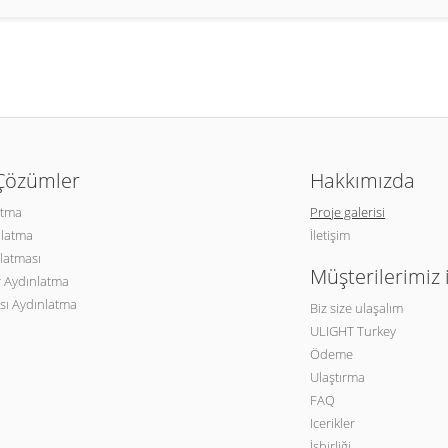
 Çözümler
Hakkımızda
atma
Proje galerisi
nlatma
İletişim
latması
Müşterilerimiz 
 Aydınlatma
sı Aydınlatma
Biz size ulaşalım
ULIGHT Turkey
Ödeme
Ulaştırma
FAQ
Icerikler
İşbirliği