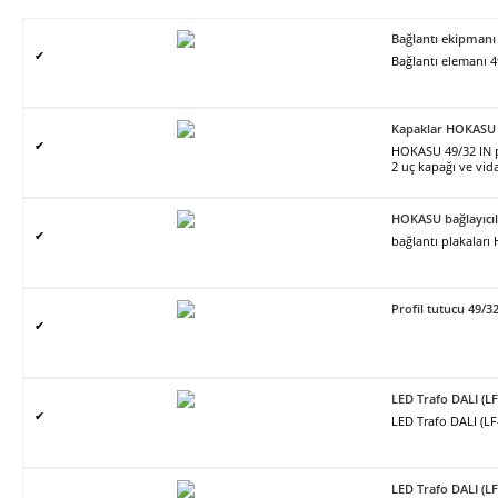
Bağlantı ekipmanı
✔
Bağlantı elemanı 4
Kapaklar HOKASU 
✔
HOKASU 49/32 IN pro
2 uç kapağı ve vidal
HOKASU bağlayıcıl
✔
bağlantı plakalar
Profil tutucu 49/3
✔
LED Trafo DALI (L
✔
LED Trafo DALI (L
LED Trafo DALI (L