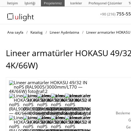
İletişim
İşbirliği
Projelerimiz
Icerikler
Profesyonel Çözümler
T
755-55
+90 (216)
Ana sayfa
/
Katalog
/
Lineer Aydınlatma
/
Lineer armatürler HOKASU 
Lineer armatürler HOKASU 49/
4K/66W)
Besleme g
G
Ge