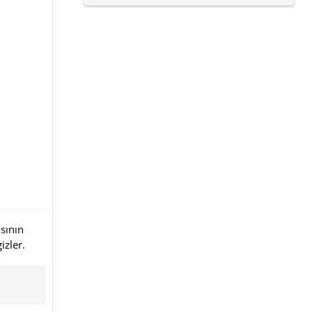
asının
izler.