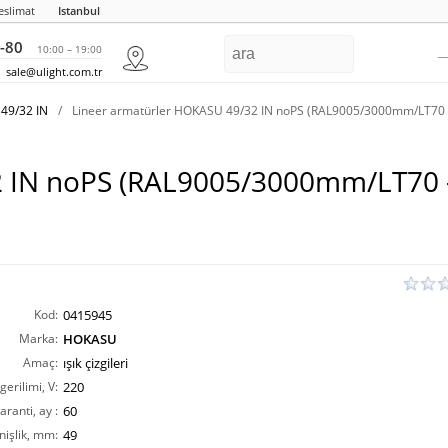
eslimat
Istanbul
-80
10:00 – 19:00
sale@ulight.com.tr
49/32 IN
/
Lineer armatürler HOKASU 49/32 IN noPS (RAL9005/3000mm/LT70
32 IN noPS (RAL9005/3000mm/LT70
Kod:
0415945
Marka:
HOKASU
Amaç:
ışık çizgileri
erilimi, V:
220
aranti, ay :
60
nişlik, mm:
49