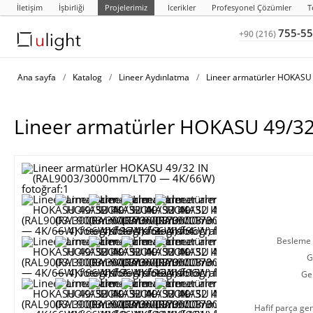
İletişim
İşbirliği
Projelerimiz
Icerikler
Profesyonel Çözümler
T
755-55
+90 (216)
Ana sayfa
/
Katalog
/
Lineer Aydınlatma
/
Lineer armatürler HOKASU 
Lineer armatürler HOKASU 49/
Besleme g
G
Ge
Hafif parça gen