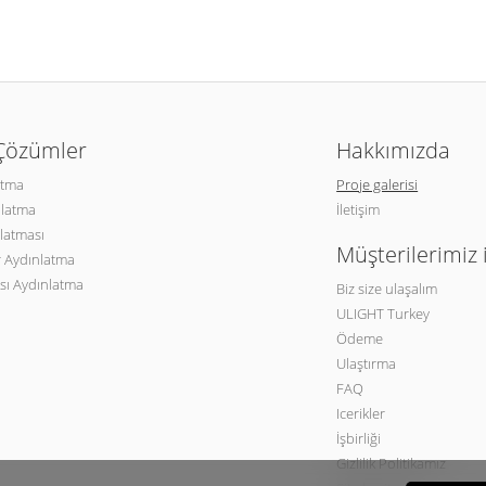
 Çözümler
Hakkımızda
atma
Proje galerisi
nlatma
İletişim
latması
Müşterilerimiz 
 Aydınlatma
sı Aydınlatma
Biz size ulaşalım
ULIGHT Turkey
Ödeme
Ulaştırma
FAQ
Icerikler
İşbirliği
Gizlilik Politikamız