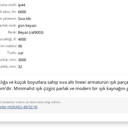
ruma sınıfı:
ip44
ık akısı, lm:
6600
m yöntemi:
Sıva Altı
arlak renk:
gün beyazı
Renk:
Beyaz (ral9003)
ıcaklığı, K:
4000
rim indeksi
90
CRI(Ra):
Trafo:
var
unluk, mm:
3000
eklik, mm:
32
lığa ve küçük boyutlara sahip sıva altı lineer armatürün ışık parç
mm’dir. Minimalist ışık çizgisi parlak ve modern bir ışık kaynağını g
D modelleri indirin ve daha fazla bilgi edinin:
ürler HOKASU 49/32 IN