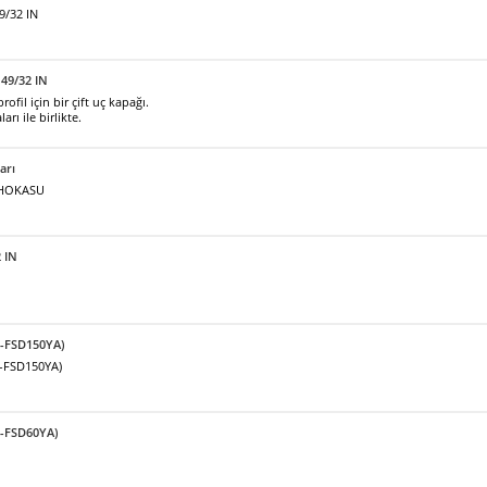
9/32 IN
49/32 IN
fil için bir çift uç kapağı.
arı ile birlikte.
arı
ı HOKASU
2 IN
F-FSD150YA)
F-FSD150YA)
F-FSD60YA)