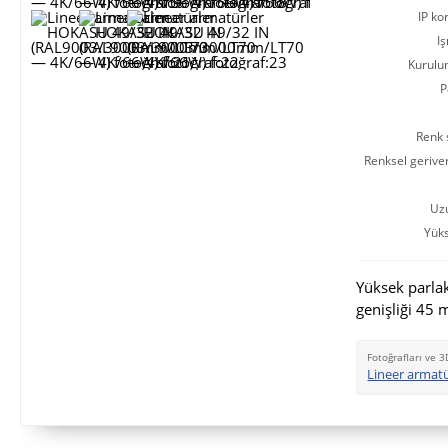
IP ko
Iş
Kurulu
P
Renk s
Renksel gerive
Uz
Yüks
Yüksek parlak
genişliği 45 
Fotoğrafları ve 3
Lineer armat