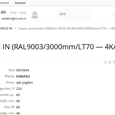
eslimat
Istanbul
-80
10:00 – 19:00
sale@ulight.com.tr
49/32 IN
/
Lineer armatürler HOKASU 49/32 IN (RAL9003/3000mm/LT70 — 4K
32 IN (RAL9003/3000mm/LT70 — 4K
Kod:
0410344
Marka:
HOKASU
Amaç:
ışık çizgileri
erilimi, V:
220
aranti, ay :
60
nişlik, mm:
49
Güç, W:
66
işliği, mm:
49