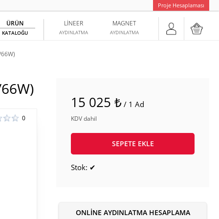
Proje Hesaplaması
ÜRÜN
LINEER
MAGNET
AYDINLATMA
AYDINLATMA
KATALOĞU
/66W)
/66W)
15 025 ₺
/ 1 Ad
0
KDV dahil
SEPETE EKLE
Stok: ✔
ONLINE AYDINLATMA HESAPLAMA