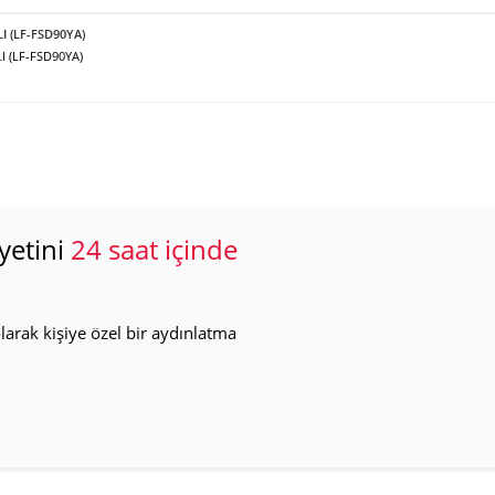
LI (LF-FSD90YA)
I (LF-FSD90YA)
yetini
24 saat içinde
arak kişiye özel bir aydınlatma