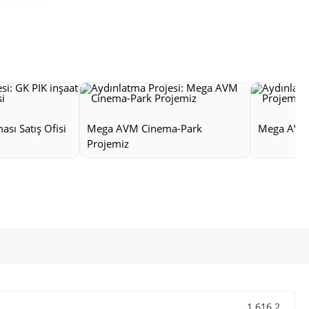
ası Satış Ofisi
Mega AVM Cinema-Park
Mega AVM 
Projemiz
1 616.2