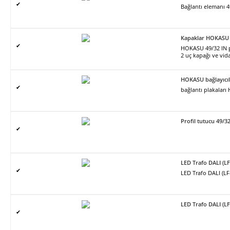
✔
Bağlantı elemanı 4
Kapaklar HOKASU 
✔
HOKASU 49/32 IN pro
2 uç kapağı ve vidal
HOKASU bağlayıcıl
✔
bağlantı plakalar
Profil tutucu 49/3
✔
LED Trafo DALI (L
✔
LED Trafo DALI (L
LED Trafo DALI (L
✔