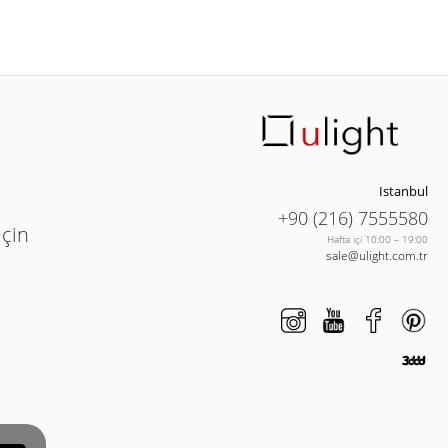
Istanbul
+90 (216) 7555580
için
Hafta içi 10:00 – 19:00
sale@ulight.com.tr