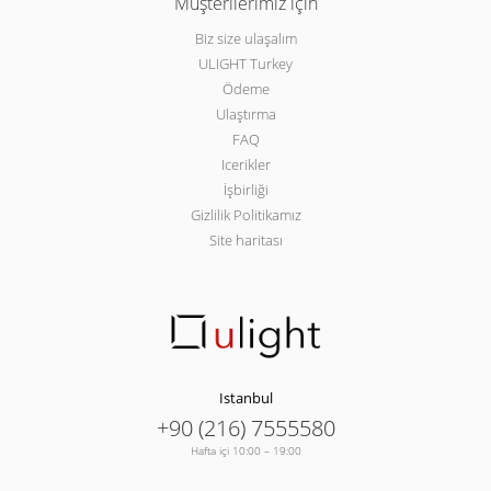
Müşterilerimiz için
Biz size ulaşalım
ULIGHT Turkey
Ödeme
Ulaştırma
FAQ
Icerikler
İşbirliği
Gizlilik Politikamız
Site haritası
Istanbul
+90 (216) 7555580
Hafta içi 10:00 – 19:00