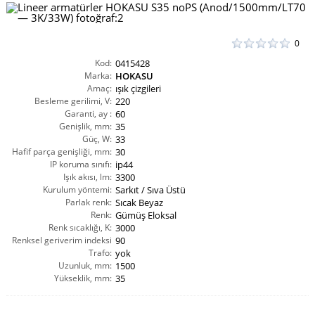
0
Kod:
0415428
Marka:
HOKASU
Amaç:
ışık çizgileri
Besleme gerilimi, V:
220
Garanti, ay :
60
Genişlik, mm:
35
Güç, W:
33
Hafif parça genişliği, mm:
30
IP koruma sınıfı:
ip44
Işık akısı, lm:
3300
Kurulum yöntemi:
Sarkıt / Sıva Üstü
Parlak renk:
Sıcak Beyaz
Renk:
Gümüş Eloksal
Renk sıcaklığı, K:
3000
Renksel geriverim indeksi
90
CRI(Ra):
Trafo:
yok
Uzunluk, mm:
1500
Yükseklik, mm:
35