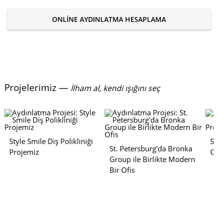
ONLINE AYDINLATMA HESAPLAMA
Projelerimiz —
İlham al, kendi ışığını seç
Style Smile Diş Polikliniği
Sa
St. Petersburg'da Bronka
Projemiz
Ca
Group ile Birlikte Modern
Bir Ofis