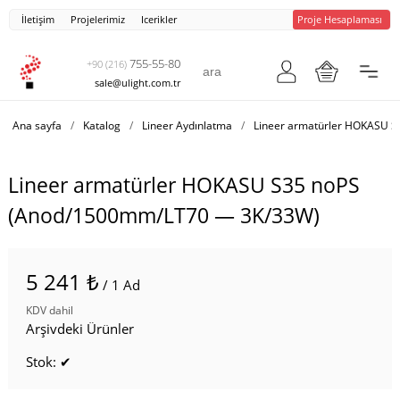
İletişim
Projelerimiz
Icerikler
Proje Hesaplaması
755-55-80
+90 (216)
sale@ulight.com.tr
Ana sayfa
/
Katalog
/
Lineer Aydınlatma
/
Lineer armatürler HOKASU S
Lineer armatürler HOKASU S35 noPS
(Anod/1500mm/LT70 — 3K/33W)
5 241 ₺
/ 1 Ad
KDV dahil
Arşivdeki Ürünler
Stok: ✔