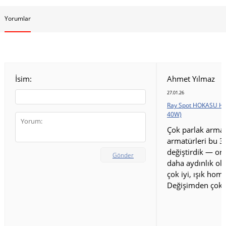
Yorumlar
İsim:
Ahmet Yılmaz
27.01.26
Ray Spot HOKASU HS
40W)
Çok parlak armat
armatürleri bu 3
değiştirdik — ort
Gönder
daha aydınlık old
çok iyi, ışık homo
Değişimden çok 