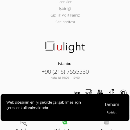
Icerikler
İşbirliği
Gizlilik Politikamız
Site haritası
Istanbul
+90 (216) 7555580
Hafta içi 10:00 – 19:00
Web sitesinin en iyi şekilde çalışabilmesi için
Tamam
çerezler kullanılmaktadır.
ULIGHT© 2013-2026
Reddet