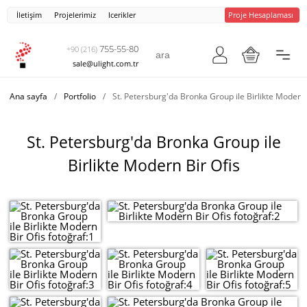
İletişim
Projelerimiz
Icerikler
Proje Hesaplaması
755-55-80
+90 (216)
sale@ulight.com.tr
Ana sayfa
/
Portfolio
/
St. Petersburg'da Bronka Group ile Birlikte Modern 
St. Petersburg'da Bronka Group ile
Birlikte Modern Bir Ofis