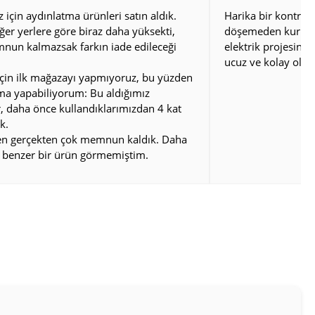
için aydınlatma ürünleri satın aldık.
Harika bir kontrol 
iğer yerlere göre biraz daha yüksekti,
döşemeden kurulum
nun kalmazsak farkın iade edileceği
elektrik projesini
ucuz ve kolay oldu
çin ilk mağazayı yapmıyoruz, bu yüzden
rma yapabiliyorum: Bu aldığımız
, daha önce kullandıklarımızdan 4 kat
k.
den gerçekten çok memnun kaldık. Daha
 benzer bir ürün görmemiştim.