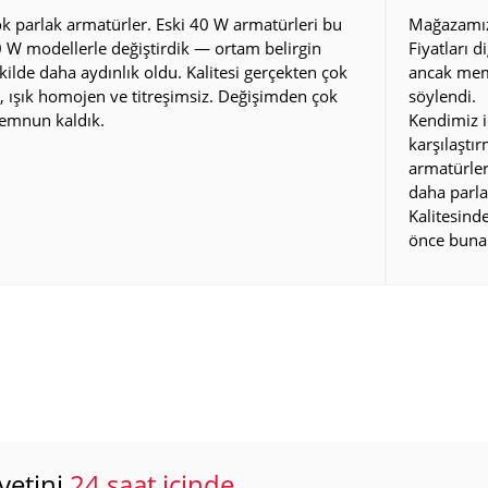
k parlak armatürler. Eski 40 W armatürleri bu
Mağazamız 
 W modellerle değiştirdik — ortam belirgin
Fiyatları d
kilde daha aydınlık oldu. Kalitesi gerçekten çok
ancak mem
i, ışık homojen ve titreşimsiz. Değişimden çok
söylendi.
emnun kaldık.
Kendimiz i
karşılaştı
armatürler
daha parla
Kalitesin
önce buna
yetini
24 saat içinde