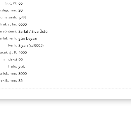
Güç, W:
66
işliği, mm:
30
ruma sınıfı:
ip44
ık akısı, lm:
6600
m yöntemi:
Sarkıt / Sıva Üstü
arlak renk:
gün beyazı
Renk:
Siyah (ral9005)
ıcaklığı, K:
4000
rim indeksi
90
CRI(Ra):
Trafo:
yok
unluk, mm:
3000
eklik, mm:
35