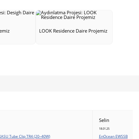
jemiz
LOOK Residence Daire Projemiz
Selin
18.01.25
KASU Tube Clip TR4 (20–40W)
EnOcean EWSSB