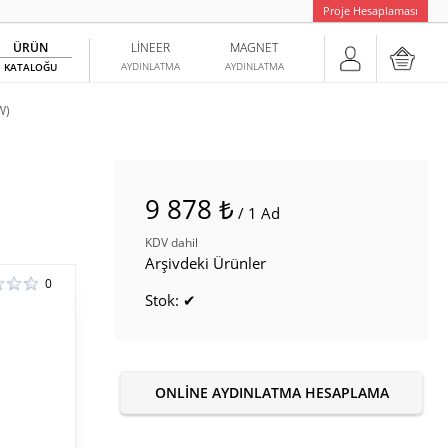
Proje Hesaplaması
ÜRÜN
LINEER
MAGNET
AYDINLATMA
AYDINLATMA
KATALOĞU
W)
9 878 ₺
/ 1 Ad
KDV dahil
Arşivdeki Ürünler
0
Stok: ✔
ONLINE AYDINLATMA HESAPLAMA