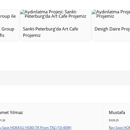
a Group
Sankt-Peterburg'da Art Cafe
Desigh Daire Pro
fis
Projemiz
hmet Yılmaz
Mustafa
01.26
03.05.25
y Spot HOKASU HS80-TR Prom TR2 (10-40W)
Ray Spot HO