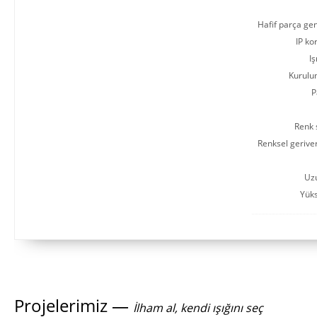
Hafif parça gen
IP ko
Iş
Kurulu
P
Renk s
Renksel gerive
Uz
Yüks
Projelerimiz —
İlham al, kendi ışığını seç