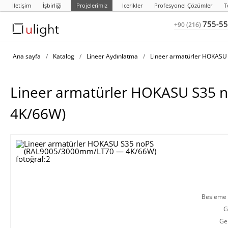
İletişim
İşbirliği
Projelerimiz
Icerikler
Profesyonel Çözümler
T
755-55
+90 (216)
Ana sayfa
/
Katalog
/
Lineer Aydınlatma
/
Lineer armatürler HOKASU
Lineer armatürler HOKASU S35
4K/66W)
Besleme g
G
Ge