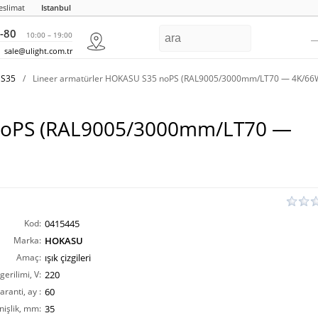
eslimat
Istanbul
-80
10:00 – 19:00
sale@ulight.com.tr
 S35
/
Lineer armatürler HOKASU S35 noPS (RAL9005/3000mm/LT70 — 4K/66
 noPS (RAL9005/3000mm/LT70 —
Kod:
0415445
Marka:
HOKASU
Amaç:
ışık çizgileri
erilimi, V:
220
aranti, ay :
60
nişlik, mm:
35