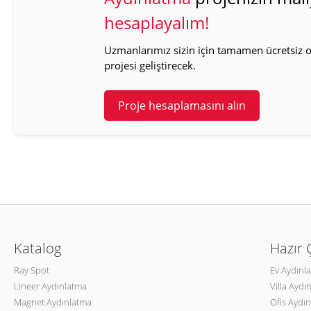
hesaplayalım!
Uzmanlarımız sizin için tamamen ücretsiz ol
projesi geliştirecek.
Proje hesaplamasını alın
Katalog
Hazır
Ray Spot
Ev Aydınl
Lineer Aydınlatma
Villa Aydı
Magnet Aydınlatma
Ofis Aydın