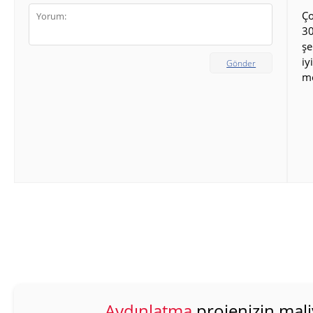
Ço
30
şe
iy
Gönder
m
Aydınlatma
projenizin mali