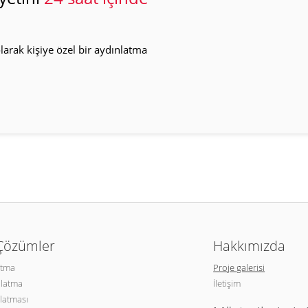
arak kişiye özel bir aydınlatma
 Çözümler
Hakkımızda
atma
Proje galerisi
nlatma
İletişim
latması