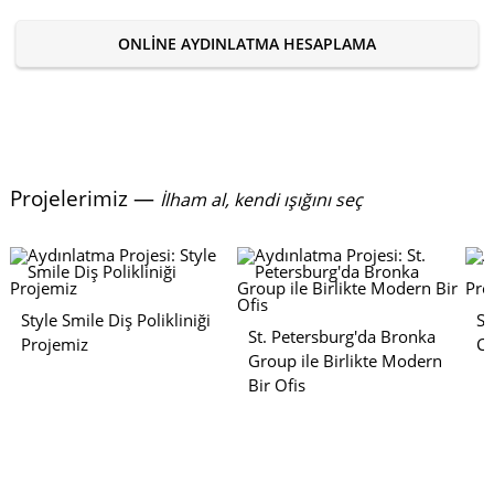
ONLINE AYDINLATMA HESAPLAMA
Projelerimiz —
İlham al, kendi ışığını seç
Style Smile Diş Polikliniği
Sa
St. Petersburg'da Bronka
Projemiz
Ca
Group ile Birlikte Modern
Bir Ofis