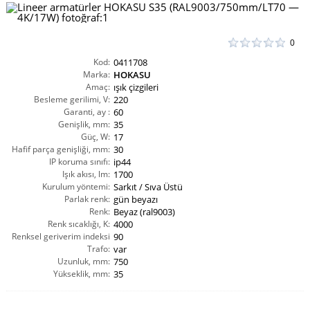
0
Kod:
0411708
Marka:
HOKASU
Amaç:
ışık çizgileri
Besleme gerilimi, V:
220
Garanti, ay :
60
Genişlik, mm:
35
Güç, W:
17
Hafif parça genişliği, mm:
30
IP koruma sınıfı:
ip44
Işık akısı, lm:
1700
Kurulum yöntemi:
Sarkıt / Sıva Üstü
Parlak renk:
gün beyazı
Renk:
Beyaz (ral9003)
Renk sıcaklığı, K:
4000
Renksel geriverim indeksi
90
CRI(Ra):
Trafo:
var
Uzunluk, mm:
750
Yükseklik, mm:
35