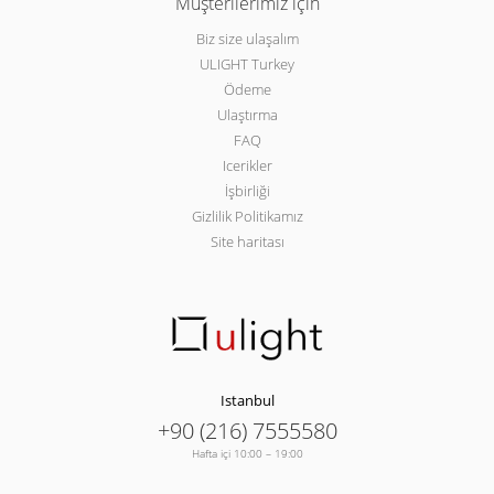
Müşterilerimiz için
Biz size ulaşalım
ULIGHT Turkey
Ödeme
Ulaştırma
FAQ
Icerikler
İşbirliği
Gizlilik Politikamız
Site haritası
Istanbul
+90 (216) 7555580
Hafta içi 10:00 – 19:00