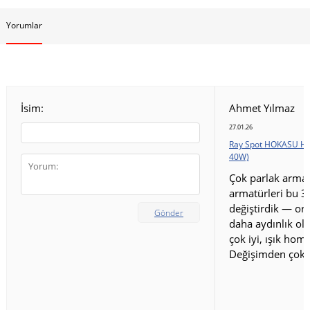
Yorumlar
İsim:
Ahmet Yılmaz
27.01.26
Ray Spot HOKASU HS
40W)
Çok parlak armat
armatürleri bu 3
değiştirdik — ort
Gönder
daha aydınlık old
çok iyi, ışık homo
Değişimden çok 