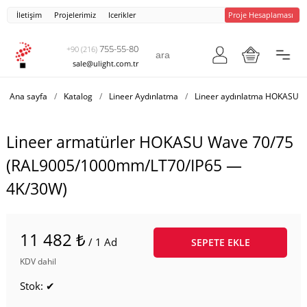
İletişim
Projelerimiz
Icerikler
Proje Hesaplaması
755-55-80
+90 (216)
sale@ulight.com.tr
Ana sayfa
/
Katalog
/
Lineer Aydınlatma
/
Lineer aydınlatma HOKASU 
Lineer armatürler HOKASU Wave 70/75
(RAL9005/1000mm/LT70/IP65 —
4K/30W)
11 482 ₺
/ 1 Ad
SEPETE EKLE
KDV dahil
Stok: ✔