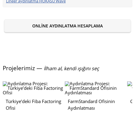
Lineer aydınlatma HOKASU Wave
ONLINE AYDINLATMA HESAPLAMA
Projelerimiz —
İlham al, kendi ışığını seç
Türkiye’deki Fiba Factoring
FarmStandard Ofisinin
Co
Ofisi
Aydınlatması