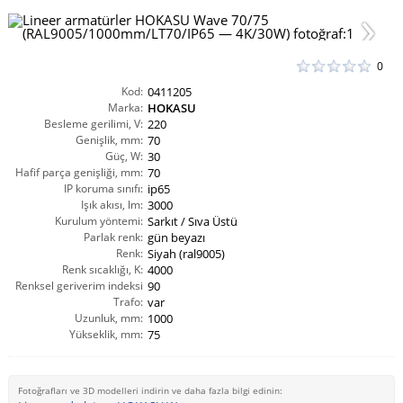
0
Kod:
0411205
Marka:
HOKASU
Besleme gerilimi, V:
220
Genişlik, mm:
70
Güç, W:
30
Hafif parça genişliği, mm:
70
IP koruma sınıfı:
ip65
Işık akısı, lm:
3000
Kurulum yöntemi:
Sarkıt / Sıva Üstü
Parlak renk:
gün beyazı
Renk:
Siyah (ral9005)
Renk sıcaklığı, K:
4000
Renksel geriverim indeksi
90
CRI(Ra):
Trafo:
var
Uzunluk, mm:
1000
Yükseklik, mm:
75
Fotoğrafları ve 3D modelleri indirin ve daha fazla bilgi edinin: