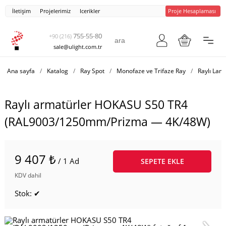
İletişim
Projelerimiz
Icerikler
Proje Hesaplaması
755-55-80
+90 (216)
sale@ulight.com.tr
Ana sayfa
/
Katalog
/
Ray Spot
/
Monofaze ve Trifaze Ray
/
Raylı Lam
Raylı armatürler HOKASU S50 TR4
(RAL9003/1250mm/Prizma — 4K/48W)
9 407 ₺
/ 1 Ad
SEPETE EKLE
KDV dahil
Stok: ✔