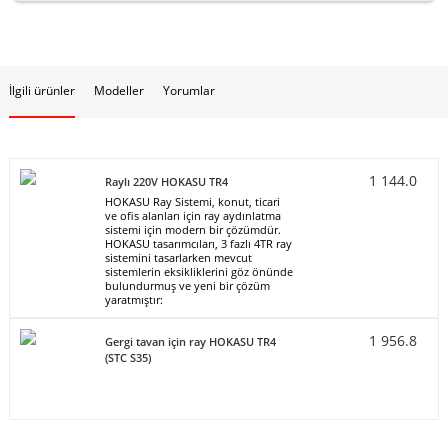
İlgili ürünler
Modeller
Yorumlar
1 144.0
Raylı 220V HOKASU TR4
HOKASU Ray Sistemi, konut, ticari
ve ofis alanları için ray aydınlatma
sistemi için modern bir çözümdür.
HOKASU tasarımcıları, 3 fazlı 4TR ray
sistemini tasarlarken mevcut
sistemlerin eksikliklerini göz önünde
bulundurmuş ve yeni bir çözüm
yaratmıştır:
1 956.8
Gergi tavan için ray HOKASU TR4
(STC S35)