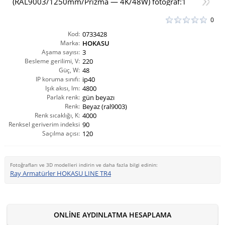
0
Kod:
0733428
Marka:
HOKASU
Aşama sayısı:
3
Besleme gerilimi, V:
220
Güç, W:
48
IP koruma sınıfı:
ip40
Işık akısı, lm:
4800
Parlak renk:
gün beyazı
Renk:
Beyaz (ral9003)
Renk sıcaklığı, K:
4000
Renksel geriverim indeksi
90
Saçılma açısı:
CRI(Ra):
120
Fotoğrafları ve 3D modelleri indirin ve daha fazla bilgi edinin:
Ray Armatürler HOKASU LINE TR4
ONLINE AYDINLATMA HESAPLAMA