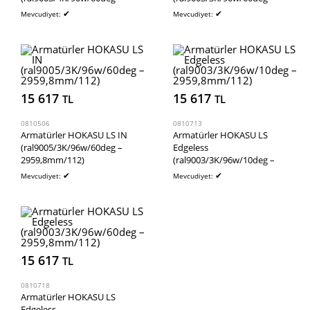
2775mm/105)
2775mm/105)
✔
✔
Mevcudiyet:
Mevcudiyet:
15 617
15 617
TL
TL
0810506
0810713
Armatürler HOKASU LS IN
Armatürler HOKASU LS
(ral9005/3K/96w/60deg –
Edgeless
2959,8mm/112)
(ral9003/3K/96w/10deg –
2959,8mm/112)
✔
✔
Mevcudiyet:
Mevcudiyet:
15 617
TL
0810718
Armatürler HOKASU LS
Edgeless