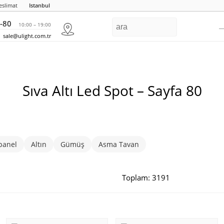
eslimat
Istanbul
-80
10:00 – 19:00
sale@ulight.com.tr
Sıva Altı Led Spot – Sayfa 80
panel
Altın
Gümüş
Asma Tavan
Toplam: 3191