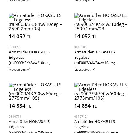
Mevcudiyet:
Mevcudiyet:
14 052
14 052
TL
TL
0810705
0810706
Armatürler HOKASU LS
Armatürler HOKASU LS
Edgeless
Edgeless
(ral9003/3K/84w/10deg –
(ral9003/4K/84w/10deg –
2590,2mm/98)
2590,2mm/98)
✔
✔
Mevcudiyet:
Mevcudiyet:
14 834
14 834
TL
TL
0810711
0810712
Armatürler HOKASU LS
Armatürler HOKASU LS
Edgeless
Edgeless
(ral9003/4K/90w/60deg –
(ral9003/3K/90w/60deg –