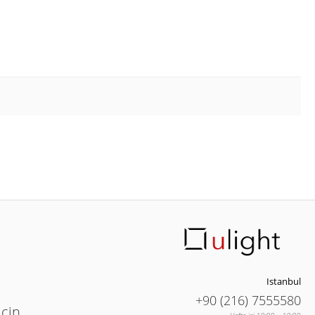
Istanbul
+90 (216) 7555580
için
Hafta içi 10:00 – 19:00