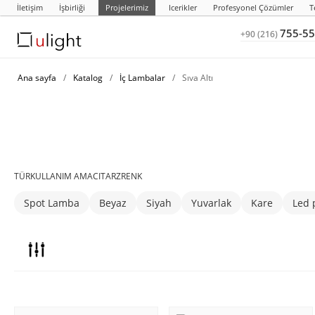
İletişim
İşbirliği
Projelerimiz
Icerikler
Profesyonel Çözümler
T
755-55
+90 (216)
Ana sayfa
/
Katalog
/
İç Lambalar
/
Sıva Altı
TÜR
KULLANIM AMACI
TARZ
RENK
Spot Lamba
Beyaz
Siyah
Yuvarlak
Kare
Led 