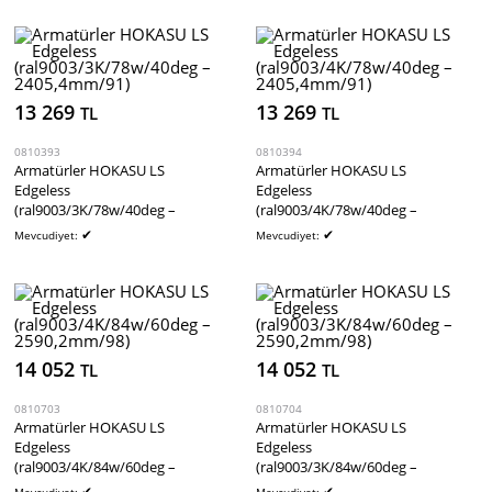
13 269
13 269
TL
TL
0810393
0810394
Armatürler HOKASU LS
Armatürler HOKASU LS
Edgeless
Edgeless
(ral9003/3K/78w/40deg –
(ral9003/4K/78w/40deg –
2405,4mm/91)
2405,4mm/91)
✔
✔
Mevcudiyet:
Mevcudiyet:
14 052
14 052
TL
TL
0810703
0810704
Armatürler HOKASU LS
Armatürler HOKASU LS
Edgeless
Edgeless
(ral9003/4K/84w/60deg –
(ral9003/3K/84w/60deg –
2590,2mm/98)
2590,2mm/98)
✔
✔