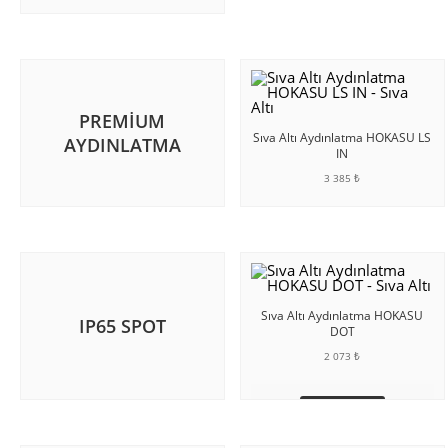
SEPETE EKLE
PREMIUM
Sıva Altı Aydınlatma HOKASU LS
AYDINLATMA
IN
3 385 ₺
SEPETE EKLE
Sıva Altı Aydınlatma HOKASU
IP65 SPOT
DOT
2 073 ₺
SEPETE EKLE