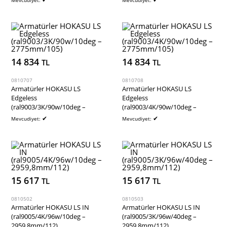
Mevcudiyet:
Mevcudiyet:
14 834
14 834
TL
TL
0810707
0810708
Armatürler HOKASU LS
Armatürler HOKASU LS
Edgeless
Edgeless
(ral9003/3K/90w/10deg –
(ral9003/4K/90w/10deg –
2775mm/105)
2775mm/105)
✔
✔
Mevcudiyet:
Mevcudiyet:
15 617
15 617
TL
TL
0810502
0810503
Armatürler HOKASU LS IN
Armatürler HOKASU LS IN
(ral9005/4K/96w/10deg –
(ral9005/3K/96w/40deg –
2959,8mm/112)
2959,8mm/112)