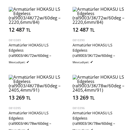
12 487
12 487
TL
TL
0810389
0810390
Armatürler HOKASU LS
Armatürler HOKASU LS
Edgeless
Edgeless
(ral9003/4K/72w/60deg –
(ral9003/3K/72w/60deg –
2220,6mm/84)
2220,6mm/84)
✔
✔
Mevcudiyet:
Mevcudiyet:
13 269
13 269
TL
TL
0810395
0810396
Armatürler HOKASU LS
Armatürler HOKASU LS
Edgeless
Edgeless
(ral9003/4K/78w/60deg –
(ral9003/3K/78w/60deg –
2405,4mm/91)
2405,4mm/91)
✔
✔