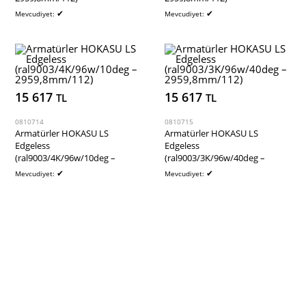
✔
✔
Mevcudiyet:
Mevcudiyet:
15 617
15 617
TL
TL
0810714
0810715
Armatürler HOKASU LS
Armatürler HOKASU LS
Edgeless
Edgeless
(ral9003/4K/96w/10deg –
(ral9003/3K/96w/40deg –
2959,8mm/112)
2959,8mm/112)
✔
✔
Mevcudiyet:
Mevcudiyet: