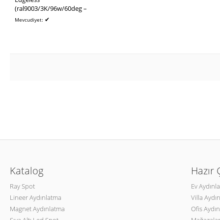
(ral9003/3K/96w/60deg –
2959,8mm/112)
✔
Mevcudiyet:
Katalog
Hazır
Ray Spot
Ev Aydınl
Lineer Aydınlatma
Villa Aydı
Magnet Aydınlatma
Ofis Aydın