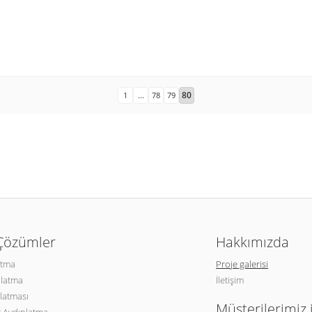
80
1
...
78
79
 Çözümler
Hakkımızda
atma
Proje galerisi
nlatma
İletişim
latması
Müşterilerimiz 