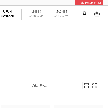
Proje Hesaplaması
ÜRÜN
LINEER
MAGNET
AYDINLATMA
AYDINLATMA
KATALOĞU