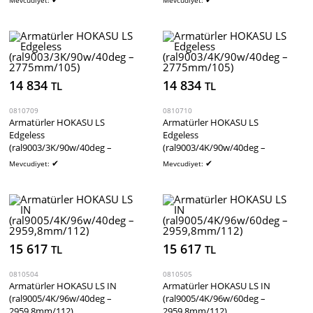
Mevcudiyet:
Mevcudiyet:
14 834
14 834
TL
TL
0810709
0810710
Armatürler HOKASU LS
Armatürler HOKASU LS
Edgeless
Edgeless
(ral9003/3K/90w/40deg –
(ral9003/4K/90w/40deg –
2775mm/105)
2775mm/105)
✔
✔
Mevcudiyet:
Mevcudiyet:
15 617
15 617
TL
TL
0810504
0810505
Armatürler HOKASU LS IN
Armatürler HOKASU LS IN
(ral9005/4K/96w/40deg –
(ral9005/4K/96w/60deg –
2959,8mm/112)
2959,8mm/112)