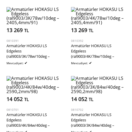
13 269
13 269
TL
TL
0810391
0810392
Armatürler HOKASU LS
Armatürler HOKASU LS
Edgeless
Edgeless
(ral9003/3K/78w/10deg –
(ral9003/4K/78w/10deg –
2405,4mm/91)
2405,4mm/91)
✔
✔
Mevcudiyet:
Mevcudiyet:
14 052
14 052
TL
TL
0810701
0810702
Armatürler HOKASU LS
Armatürler HOKASU LS
Edgeless
Edgeless
(ral9003/4K/84w/40deg –
(ral9003/3K/84w/40deg –
2590,2mm/98)
2590,2mm/98)
✔
✔