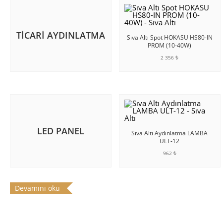
TICARI AYDINLATMA
Sıva Altı Spot HOKASU HS80-IN
PROM (10-40W)
2 356 ₺
SEPETE EKLE
LED PANEL
Sıva Altı Aydınlatma LAMBA
ULT-12
962 ₺
SEPETE EKLE
Devamını oku