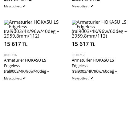
✔
✔
Mevcudiyet:
Mevcudiyet:
15 617
15 617
TL
TL
0810716
0810717
Armatürler HOKASU LS
Armatürler HOKASU LS
Edgeless
Edgeless
(ral9003/4K/96w/40deg –
(ral9003/4K/96w/60deg –
2959,8mm/112)
2959,8mm/112)
✔
✔
Mevcudiyet:
Mevcudiyet: