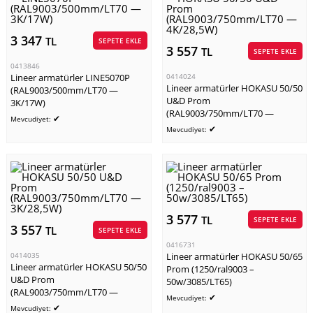
3 347
TL
SEPETE EKLE
3 557
TL
SEPETE EKLE
0413846
Lineer armatürler LINE5070P
0414024
Lineer armatürler HOKASU 50/50
(RAL9003/500mm/LT70 —
U&D Prom
3K/17W)
(RAL9003/750mm/LT70 —
✔
Mevcudiyet:
4K/28,5W)
✔
Mevcudiyet:
3 577
TL
SEPETE EKLE
3 557
TL
SEPETE EKLE
0416731
0414035
Lineer armatürler HOKASU 50/65
Lineer armatürler HOKASU 50/50
Prom (1250/ral9003 –
U&D Prom
50w/3085/LT65)
(RAL9003/750mm/LT70 —
✔
Mevcudiyet:
3K/28,5W)
✔
Mevcudiyet: