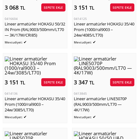
3 068
3 151
TL
TL
SEPETE EKLE
SEPETE EKLE
0416604
0414125
Lineer armatürler HOKASU 50/32
Lineer armatürler HOKASU 35/40
IN Prom (RAL9003/500mm/LT70
Prom (1000/ral9003 –
— 3K/17W/CRI85)
24w/4085/LT70)
✔
✔
Mevcudiyet:
Mevcudiyet:
3 151
3 347
TL
TL
SEPETE EKLE
SEPETE EKLE
0414136
0413845
Lineer armatürler HOKASU 35/40
Lineer armatürler LINE5070P
Prom (1000/ral9003 –
(RAL9003/500mm/LT70 —
24w/3085/LT70)
4K/17W)
✔
✔
Mevcudiyet:
Mevcudiyet: