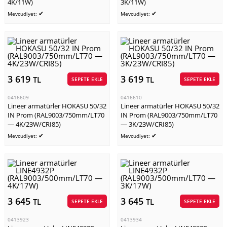
4K/11W)
3K/11W)
✔
✔
Mevcudiyet:
Mevcudiyet:
3 619
3 619
TL
TL
SEPETE EKLE
SEPETE EKLE
0416609
0416610
Lineer armatürler HOKASU 50/32
Lineer armatürler HOKASU 50/32
IN Prom (RAL9003/750mm/LT70
IN Prom (RAL9003/750mm/LT70
— 4K/23W/CRI85)
— 3K/23W/CRI85)
✔
✔
Mevcudiyet:
Mevcudiyet:
3 645
3 645
TL
TL
SEPETE EKLE
SEPETE EKLE
0413923
0413934