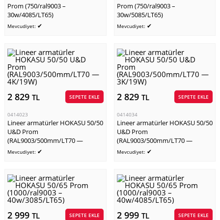
Prom (750/ral9003 –
Prom (750/ral9003 –
30w/4085/LT65)
30w/5085/LT65)
✔
✔
Mevcudiyet:
Mevcudiyet:
2 829
2 829
TL
TL
SEPETE EKLE
SEPETE EKLE
0414023
0414034
Lineer armatürler HOKASU 50/50
Lineer armatürler HOKASU 50/50
U&D Prom
U&D Prom
(RAL9003/500mm/LT70 —
(RAL9003/500mm/LT70 —
4K/19W)
3K/19W)
✔
✔
Mevcudiyet:
Mevcudiyet:
2 999
2 999
TL
TL
SEPETE EKLE
SEPETE EKLE