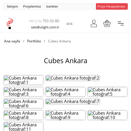
İletişim
Projelerimiz
Icerikler
Proje Hesaplaması
755-55-80
+90 (216)
sale@ulight.com.tr
Ana sayfa
/
Portfolio
/
Cubes Ankara
Cubes Ankara