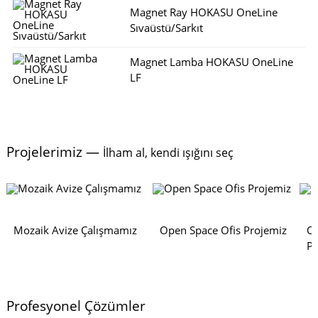
Magnet Ray HOKASU OneLine
Sıvaüstü/Sarkıt
Magnet Lamba HOKASU OneLine
LF
Projelerimiz —
İlham al, kendi ışığını seç
Mozaik Avize Çalışmamız
Open Space Ofis Projemiz
Of
Pr
Profesyonel Çözümler