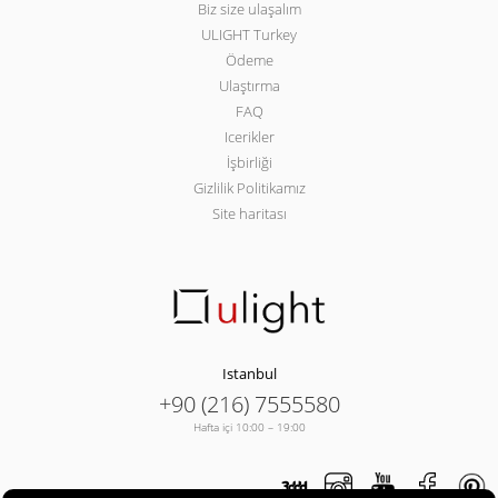
Biz size ulaşalım
ULIGHT Turkey
Ödeme
Ulaştırma
FAQ
Icerikler
İşbirliği
Gizlilik Politikamız
Site haritası
Istanbul
+90 (216) 7555580
Hafta içi 10:00 – 19:00