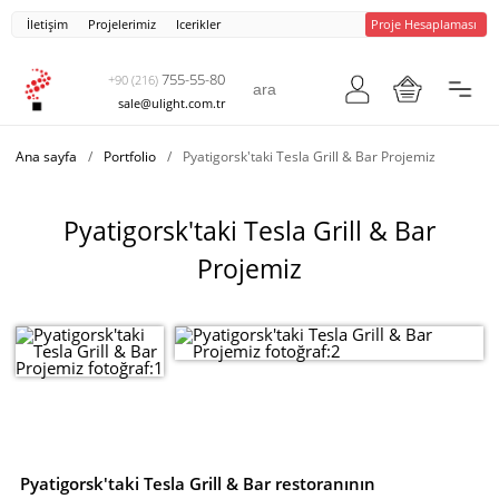
İletişim
Projelerimiz
Icerikler
Proje Hesaplaması
755-55-80
+90 (216)
sale@ulight.com.tr
Ana sayfa
/
Portfolio
/
Pyatigorsk'taki Tesla Grill & Bar Projemiz
Pyatigorsk'taki Tesla Grill & Bar
Projemiz
Pyatigorsk'taki Tesla Grill & Bar restoranının