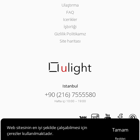
Ulaştırma
FAQ
Icerikler
İşbirliği
Gizlilik Politikamız
Site haritası
Istanbul
+90 (216) 7555580
Hafta içi 10:00 – 19:00
Web sitesinin en iyi şekilde çalışabilmesi için
Tamam
çerezler kullanılmaktadır.
ULIGHT© 2013-2026
Reddet