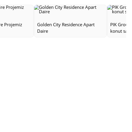
re Projemiz
Golden City Residence Apart
PIK Group'
Daire
konut satış