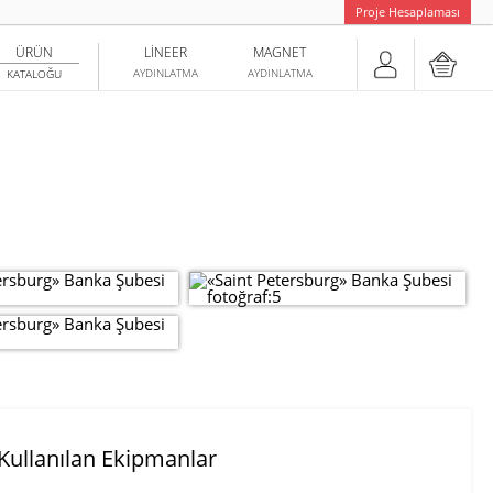
Proje Hesaplaması
ÜRÜN
LINEER
MAGNET
AYDINLATMA
AYDINLATMA
KATALOĞU
Kullanılan Ekipmanlar