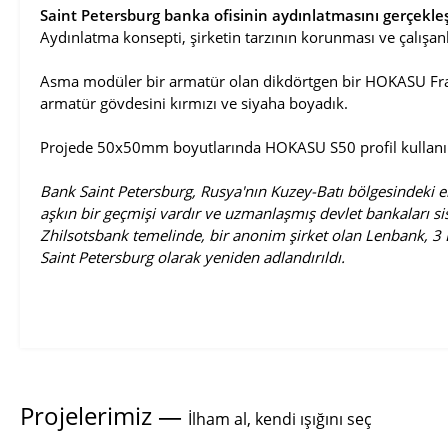
Saint Petersburg banka ofisinin aydınlatmasını gerçekleşt
Aydınlatma konsepti, şirketin tarzının korunması ve çalışanl
Asma modüler bir armatür olan dikdörtgen bir HOKASU Fra
armatür gövdesini kırmızı ve siyaha boyadık.
Projede 50x50mm boyutlarında HOKASU S50 profil kullanıl
Bank Saint Petersburg, Rusya'nın Kuzey-Batı bölgesindeki e
aşkın bir geçmişi vardır ve uzmanlaşmış devlet bankaları s
Zhilsotsbank temelinde, bir anonim şirket olan Lenbank, 3 E
Saint Petersburg olarak yeniden adlandırıldı.
Projelerimiz —
İlham al, kendi ışığını seç