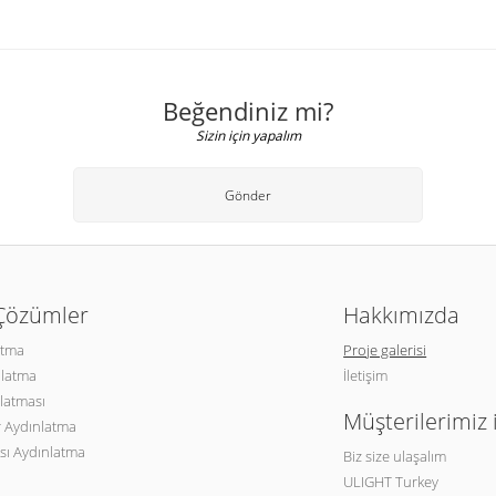
Beğendiniz mi?
Sizin için yapalım
Gönder
 Çözümler
Hakkımızda
atma
Proje galerisi
nlatma
İletişim
latması
Müşterilerimiz 
 Aydınlatma
sı Aydınlatma
Biz size ulaşalım
ULIGHT Turkey