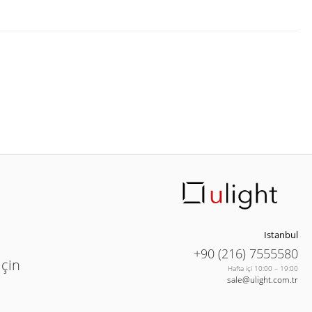
Istanbul
+90 (216) 7555580
için
Hafta içi 10:00 – 19:00
sale@ulight.com.tr