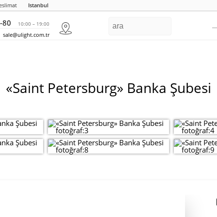
eslimat
Istanbul
-80
10:00 – 19:00
sale@ulight.com.tr
«Saint Petersburg» Banka Şubesi