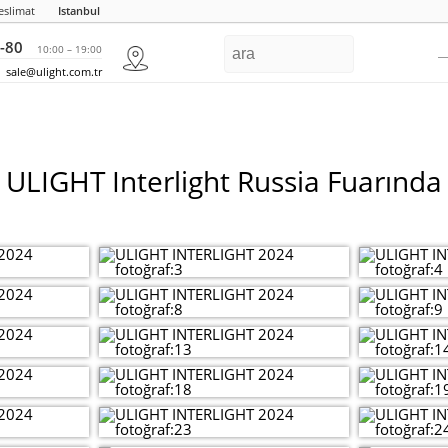
eslimat
Istanbul
-80
10:00 – 19:00
sale@ulight.com.tr
ULIGHT Interlight Russia Fuarında