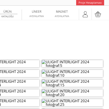
Proje Hesaplaması
ÜRÜN
LINEER
MAGNET
AYDINLATMA
AYDINLATMA
KATALOĞU