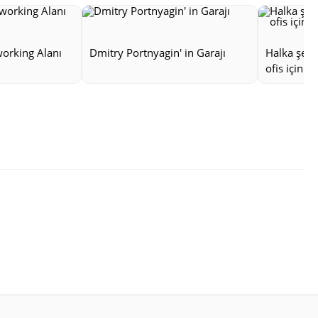
orking Alanı
Dmitry Portnyagin' in Garajı
Halka şekil
ofis için l