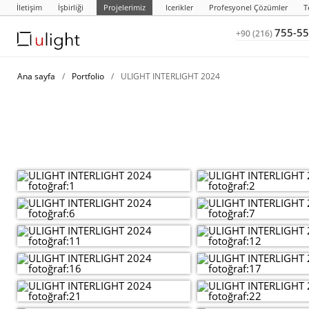
İletişim
İşbirliği
Projelerimiz
Icerikler
Profesyonel Çözümler
T
755-55
+90 (216)
Ana sayfa
/
Portfolio
/
ULIGHT INTERLIGHT 2024