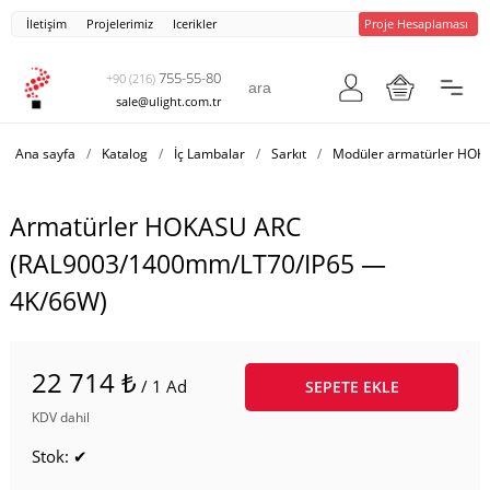
İletişim
Projelerimiz
Icerikler
Proje Hesaplaması
755-55-80
+90 (216)
sale@ulight.com.tr
Ana sayfa
/
Katalog
/
İç Lambalar
/
Sarkıt
/
Modüler armatürler HOK
Armatürler HOKASU ARC
(RAL9003/1400mm/LT70/IP65 —
4K/66W)
22 714 ₺
/ 1 Ad
SEPETE EKLE
KDV dahil
Stok: ✔