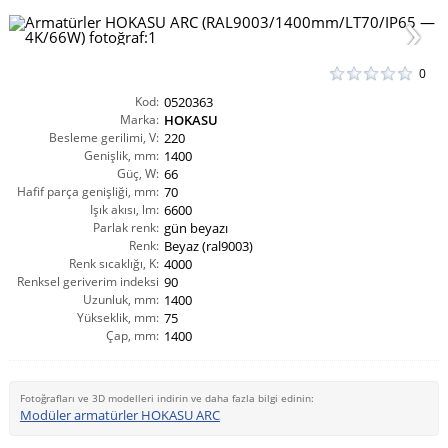
0
Kod:
0520363
Marka:
HOKASU
Besleme gerilimi, V:
220
Genişlik, mm:
1400
Güç, W:
66
Hafif parça genişliği, mm:
70
Işık akısı, lm:
6600
Parlak renk:
gün beyazı
Renk:
Beyaz (ral9003)
Renk sıcaklığı, K:
4000
Renksel geriverim indeksi
90
Uzunluk, mm:
CRI(Ra):
1400
Yükseklik, mm:
75
Çap, mm:
1400
Fotoğrafları ve 3D modelleri indirin ve daha fazla bilgi edinin:
Modüler armatürler HOKASU ARC