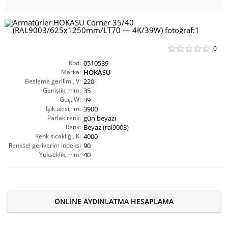
0
Kod:
0510539
Marka:
HOKASU
Besleme gerilimi, V:
220
Genişlik, mm:
35
Güç, W:
39
Işık akısı, lm:
3900
Parlak renk:
gün beyazı
Renk:
Beyaz (ral9003)
Renk sıcaklığı, K:
4000
Renksel geriverim indeksi
90
Yükseklik, mm:
CRI(Ra):
40
ONLINE AYDINLATMA HESAPLAMA