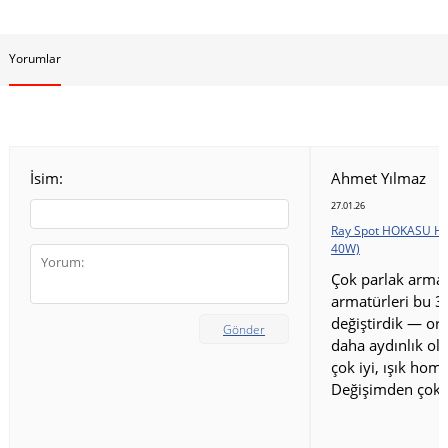
Yorumlar
İsim:
Ahmet Yılmaz
27.01.26
Ray Spot HOKASU HS
40W)
Çok parlak armat
armatürleri bu 3
değiştirdik — ort
Gönder
daha aydınlık old
çok iyi, ışık homo
Değişimden çok 