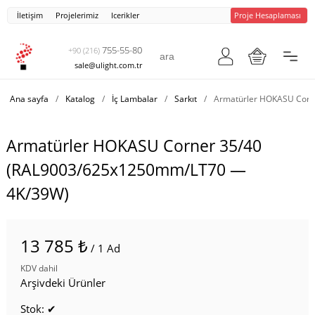
İletişim
Projelerimiz
Icerikler
Proje Hesaplaması
755-55-80
+90 (216)
sale@ulight.com.tr
Ana sayfa
/
Katalog
/
İç Lambalar
/
Sarkıt
/
Armatürler HOKASU Corn
Armatürler HOKASU Corner 35/40
(RAL9003/625x1250mm/LT70 —
4K/39W)
13 785 ₺
/ 1 Ad
KDV dahil
Arşivdeki Ürünler
Stok: ✔