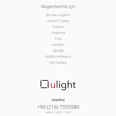
Müşterilerimiz için
Biz size ulaşalım
ULIGHT Turkey
Ödeme
Ulaştırma
FAQ
Icerikler
İşbirliği
Gizlilik Politikamız
Site haritası
Istanbul
+90 (216) 7555580
Hafta içi 10:00 – 19:00