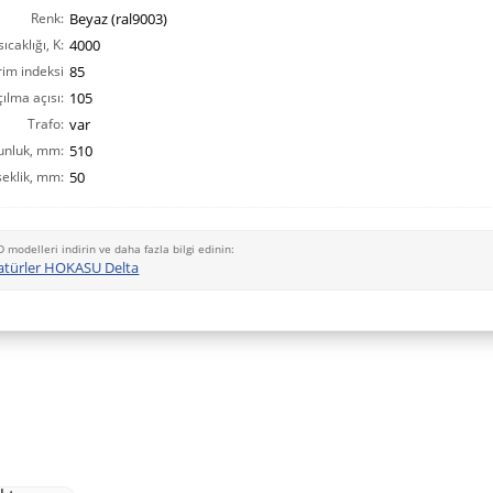
Renk:
Beyaz (ral9003)
ıcaklığı, K:
4000
rim indeksi
85
ılma açısı:
CRI(Ra):
105
Trafo:
var
unluk, mm:
510
eklik, mm:
50
D modelleri indirin ve daha fazla bilgi edinin:
türler HOKASU Delta