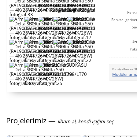
Renk s
Renksel gerive
Saç
Uz
Yüks
Fotoğrafları ve 3
Modüler arma
Projelerimiz —
İlham al, kendi ışığını seç