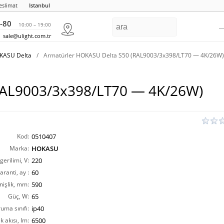
eslimat
Istanbul
-80
10:00 – 19:00
sale@ulight.com.tr
KASU Delta
/
Armatürler HOKASU Delta S50 (RAL9003/3x398/LT70 — 4K/26W)
RAL9003/3x398/LT70 — 4K/26W)
Kod:
0510407
Marka:
HOKASU
erilimi, V:
220
aranti, ay :
60
nişlik, mm:
590
Güç, W:
65
ruma sınıfı:
ip40
ık akısı, lm:
6500