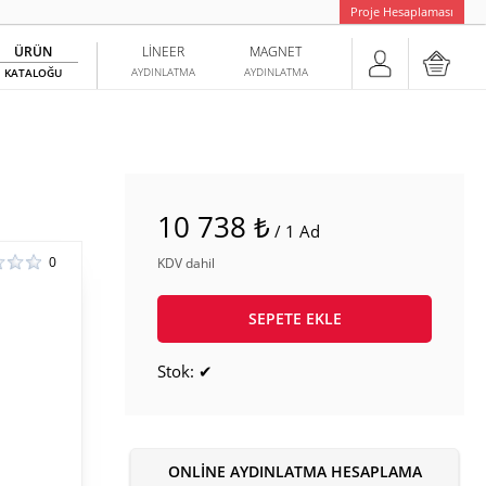
Proje Hesaplaması
ÜRÜN
LINEER
MAGNET
AYDINLATMA
AYDINLATMA
KATALOĞU
10 738 ₺
/ 1 Ad
0
KDV dahil
SEPETE EKLE
Stok: ✔
ONLINE AYDINLATMA HESAPLAMA