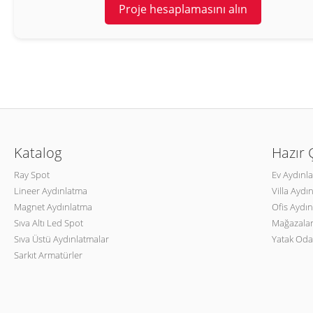
Proje hesaplamasını alın
Katalog
Hazır
Ray Spot
Ev Aydınl
Lineer Aydınlatma
Villa Aydı
Magnet Aydınlatma
Ofis Aydın
Sıva Altı Led Spot
Mağazalar
Sıva Üstü Aydınlatmalar
Yatak Oda
Sarkıt Armatürler