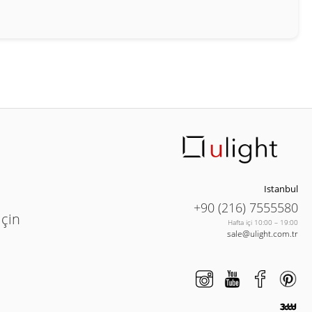
Istanbul
+90 (216) 7555580
için
Hafta içi 10:00 – 19:00
sale@ulight.com.tr