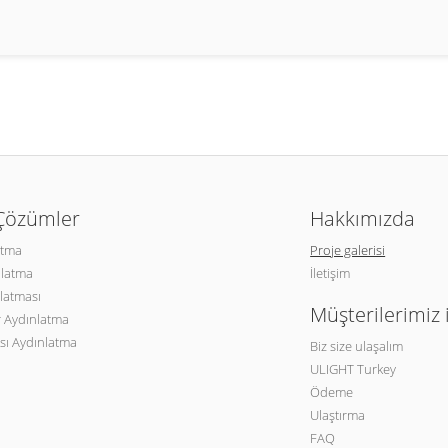
 Çözümler
Hakkımızda
atma
Proje galerisi
nlatma
İletişim
latması
Müşterilerimiz 
 Aydınlatma
sı Aydınlatma
Biz size ulaşalım
ULIGHT Turkey
Ödeme
Ulaştırma
FAQ