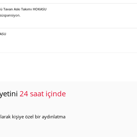
örlü Tavan Askı Takımı HOKASU
 süspansiyon.
KASU
yetini
24 saat içinde
arak kişiye özel bir aydınlatma