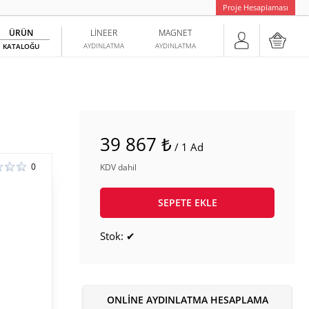
Proje Hesaplaması
ÜRÜN
LINEER
MAGNET
AYDINLATMA
AYDINLATMA
KATALOĞU
39 867 ₺
/ 1 Ad
0
KDV dahil
SEPETE EKLE
Stok: ✔
ONLINE AYDINLATMA HESAPLAMA