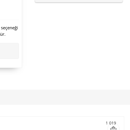
 seçeneği
ür.
1 019