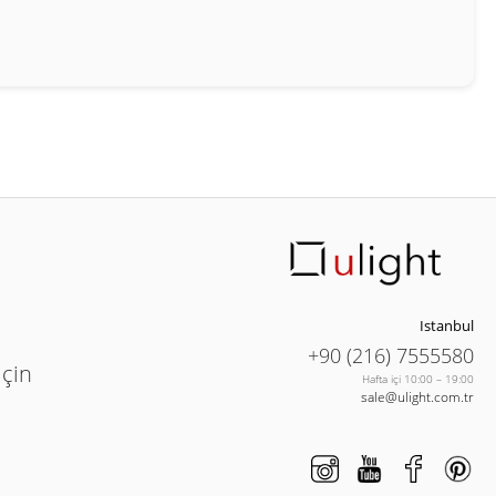
Istanbul
+90 (216) 7555580
için
Hafta içi 10:00 – 19:00
sale@ulight.com.tr