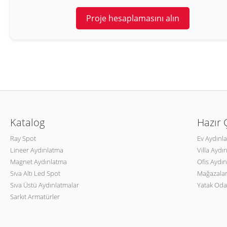
Proje hesaplamasını alın
Katalog
Hazır
Ray Spot
Ev Aydınl
Lineer Aydınlatma
Villa Aydı
Magnet Aydınlatma
Ofis Aydın
Sıva Altı Led Spot
Mağazalar
Sıva Üstü Aydınlatmalar
Yatak Oda
Sarkıt Armatürler