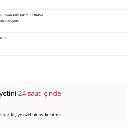
örlü Tavan Askı Takımı HOKASU
 süspansiyon.
KASU
yetini
24 saat içinde
arak kişiye özel bir aydınlatma