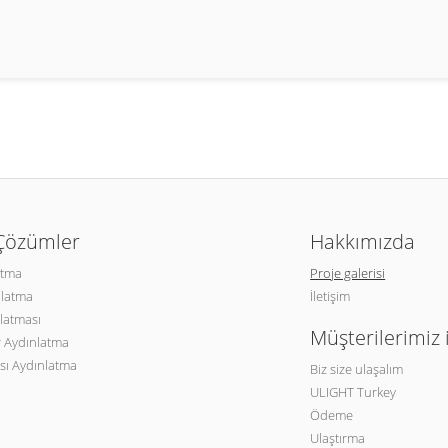
 Çözümler
Hakkımızda
atma
Proje galerisi
nlatma
İletişim
latması
Müşterilerimiz 
 Aydınlatma
sı Aydınlatma
Biz size ulaşalım
ULIGHT Turkey
Ödeme
Ulaştırma