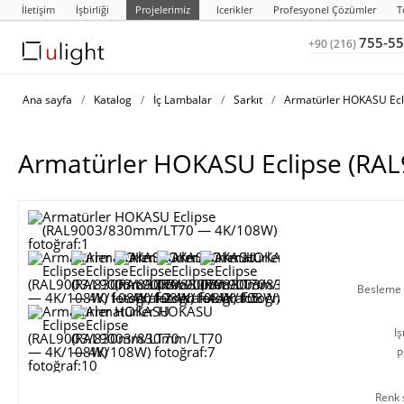
İletişim
İşbirliği
Projelerimiz
Icerikler
Profesyonel Çözümler
T
755-55
+90 (216)
Ana sayfa
/
Katalog
/
İç Lambalar
/
Sarkıt
/
Armatürler HOKASU Ecl
Armatürler HOKASU Eclipse (R
Besleme g
Iş
P
Renk s