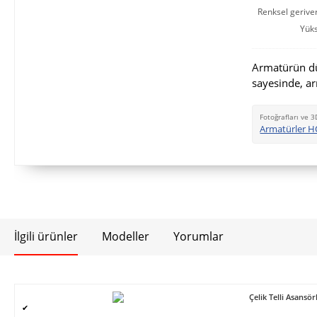
Renksel gerive
Yüks
Armatürün dü
sayesinde, a
Fotoğrafları ve 3
Armatürler H
İlgili ürünler
Modeller
Yorumlar
Çelik Telli Asans
✔