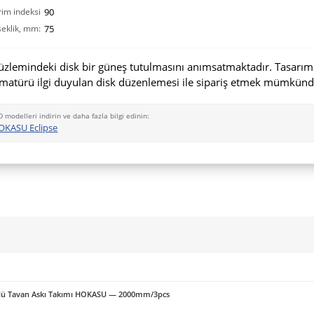
rim indeksi
90
eklik, mm:
CRI(Ra):
75
zlemindeki disk bir güneş tutulmasını anımsatmaktadır. Tasarım
rmatürü ilgi duyulan disk düzenlemesi ile sipariş etmek mümkünd
D modelleri indirin ve daha fazla bilgi edinin:
OKASU Eclipse
örlü Tavan Askı Takımı HOKASU — 2000mm/3pcs