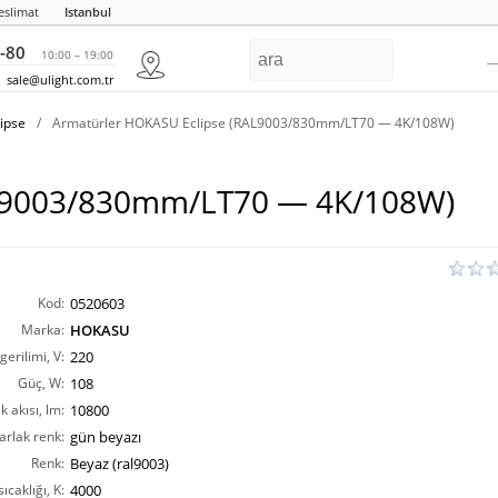
eslimat
Istanbul
-80
10:00 – 19:00
sale@ulight.com.tr
ipse
/
Armatürler HOKASU Eclipse (RAL9003/830mm/LT70 — 4K/108W)
AL9003/830mm/LT70 — 4K/108W)
Kod:
0520603
Marka:
HOKASU
erilimi, V:
220
Güç, W:
108
ık akısı, lm:
10800
arlak renk:
gün beyazı
Renk:
Beyaz (ral9003)
ıcaklığı, K:
4000