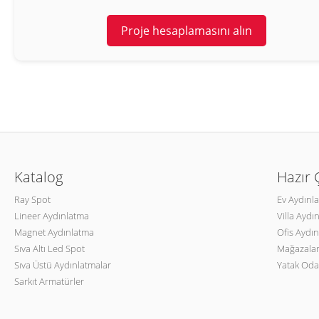
Proje hesaplamasını alın
Katalog
Hazır
Ray Spot
Ev Aydınl
Lineer Aydınlatma
Villa Aydı
Magnet Aydınlatma
Ofis Aydın
Sıva Altı Led Spot
Mağazalar
Sıva Üstü Aydınlatmalar
Yatak Oda
Sarkıt Armatürler