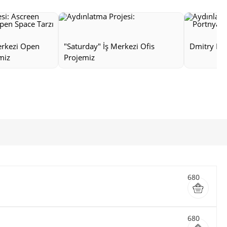
erkezi Open
"Saturday" İş Merkezi Ofis
Dmitry Por
miz
Projemiz
680
680