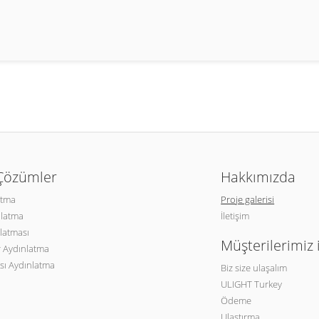
 Çözümler
Hakkımızda
atma
Proje galerisi
nlatma
İletişim
latması
Müşterilerimiz 
 Aydınlatma
sı Aydınlatma
Biz size ulaşalım
ULIGHT Turkey
Ödeme
Ulaştırma