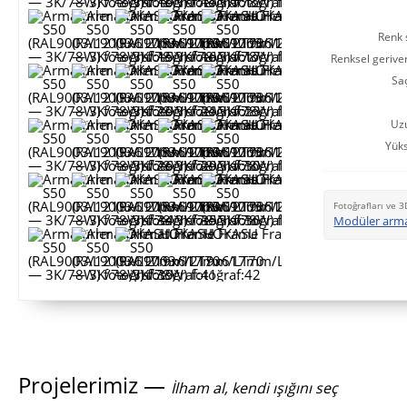
Renk s
Renksel gerive
Saç
Uz
Yüks
Fotoğrafları ve 3
Modüler arm
Projelerimiz —
İlham al, kendi ışığını seç