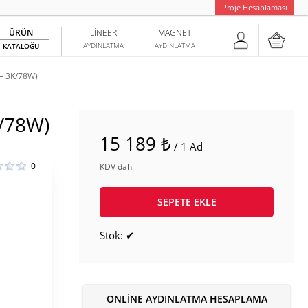
Proje Hesaplaması
ÜRÜN
LINEER
MAGNET
AYDINLATMA
AYDINLATMA
KATALOĞU
— 3K/78W)
/78W)
15 189 ₺
/ 1 Ad
0
KDV dahil
SEPETE EKLE
Stok: ✔
ONLINE AYDINLATMA HESAPLAMA