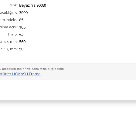
Renk:
Beyaz (ral9003)
ıcaklığı, K:
3000
rim indeksi
85
ılma açısı:
CRI(Ra):
105
Trafo:
var
unluk, mm:
560
eklik, mm:
50
D modelleri indirin ve daha fazla bilgi edinin:
atürler HOKASU Frame