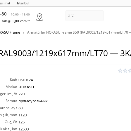
eslimat
Istanbul
-80
10:00 – 19:00
sale@ulight.com.tr
OKASU Frame
/
Armatürler HOKASU Frame S50 (RAL9003/1219x617mm/LT70 
 (RAL9003/1219x617mm/LT70 — 3K
Kod:
0510124
Marka:
HOKASU
erilimi, V:
220
Formu:
прямоугольник
aranti, ay :
60
nişlik, mm:
1120
Güç, W:
125
ık akısı, lm:
12500