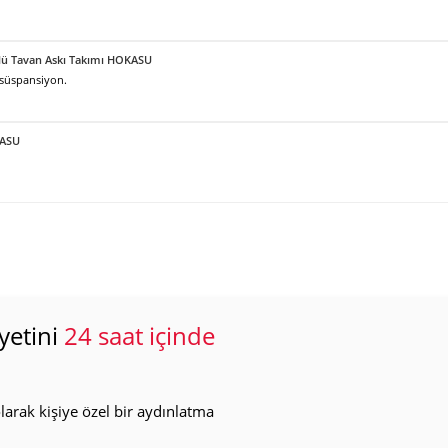
örlü Tavan Askı Takımı HOKASU
 süspansiyon.
KASU
yetini
24 saat içinde
arak kişiye özel bir aydınlatma