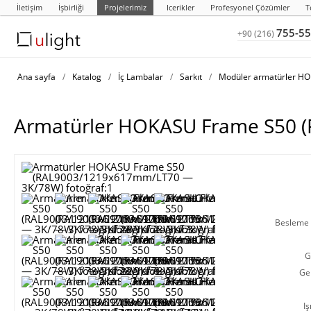
İletişim
İşbirliği
Projelerimiz
Icerikler
Profesyonel Çözümler
T
755-55
+90 (216)
Ana sayfa
/
Katalog
/
İç Lambalar
/
Sarkıt
/
Modüler armatürler H
Armatürler HOKASU Frame S50
Besleme g
G
Ge
Iş