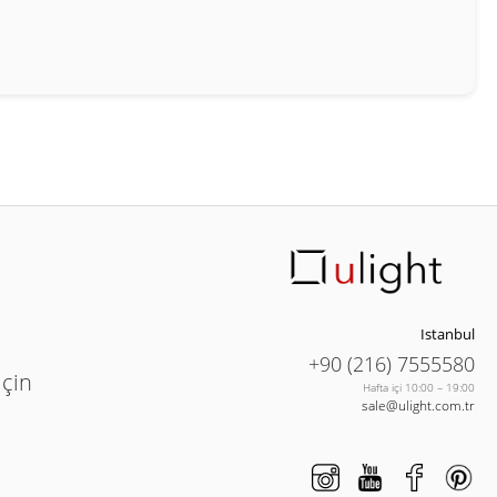
Istanbul
+90 (216) 7555580
için
Hafta içi 10:00 – 19:00
sale@ulight.com.tr