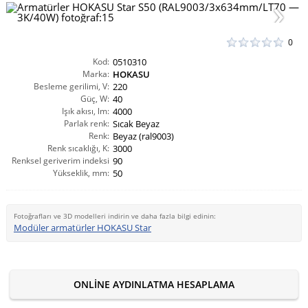
0
Kod:
0510310
Marka:
HOKASU
Besleme gerilimi, V:
220
Güç, W:
40
Işık akısı, lm:
4000
Parlak renk:
Sıcak Beyaz
Renk:
Beyaz (ral9003)
Renk sıcaklığı, K:
3000
Renksel geriverim indeksi
90
Yükseklik, mm:
CRI(Ra):
50
Fotoğrafları ve 3D modelleri indirin ve daha fazla bilgi edinin:
Modüler armatürler HOKASU Star
ONLINE AYDINLATMA HESAPLAMA