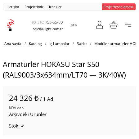
İletişim
Projelerimiz
Icerikler
Proje Hesaplaması
755-55-80
+90 (216)
sale@ulight.com.tr
Ana sayfa
/
Katalog
/
İç Lambalar
/
Sarkıt
/
Modüler armatürler HOK
Armatürler HOKASU Star S50
(RAL9003/3x634mm/LT70 — 3K/40W)
24 326 ₺
/ 1 Ad
KDV dahil
Arşivdeki Ürünler
Stok: ✔