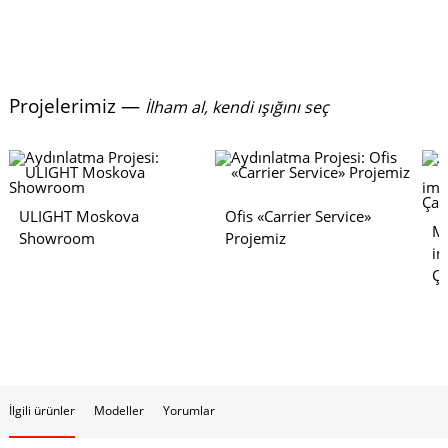
Projelerimiz —
İlham al, kendi ışığını seç
ULIGHT Moskova
Ofis «Carrier Service»
Mo
Showroom
Projemiz
im
Ça
İlgili ürünler
Modeller
Yorumlar