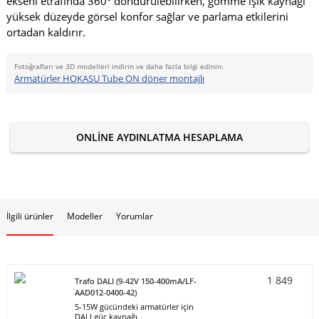
ekseni etrafında 360° döndürülebilirken, gömme ışık kaynağı
yüksek düzeyde görsel konfor sağlar ve parlama etkilerini
ortadan kaldırır.
Fotoğrafları ve 3D modelleri indirin ve daha fazla bilgi edinin:
Armatürler HOKASU Tube ON döner montajlı
ONLINE AYDINLATMA HESAPLAMA
İlgili ürünler
Modeller
Yorumlar
1 849
Trafo DALI (9-42V 150-400mA/LF-
AAD012-0400-42)
5-15W gücündeki armatürler için
DALI güç kaynağı.