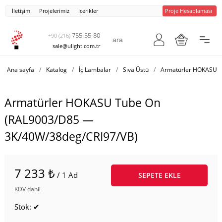
İletişim
Projelerimiz
Icerikler
Proje Hesaplaması
755-55-80
+90 (216)
sale@ulight.com.tr
Ana sayfa
/
Katalog
/
İç Lambalar
/
Sıva Üstü
/
Armatürler HOKASU T
Armatürler HOKASU Tube On
(RAL9003/D85 —
3K/40W/38deg/CRI97/VB)
7 233 ₺
/ 1 Ad
SEPETE EKLE
KDV dahil
Stok: ✔