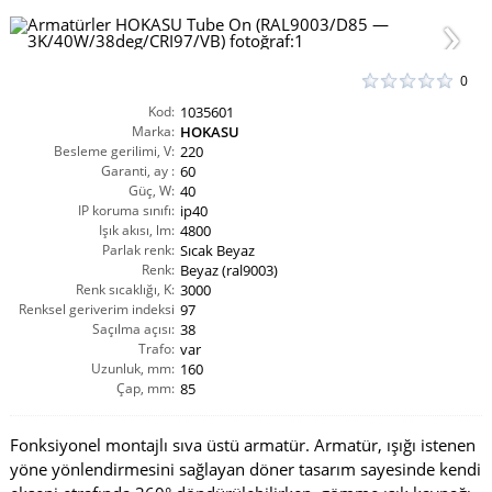
0
Kod:
1035601
Marka:
HOKASU
Besleme gerilimi, V:
220
Garanti, ay :
60
Güç, W:
40
IP koruma sınıfı:
ip40
Işık akısı, lm:
4800
Parlak renk:
Sıcak Beyaz
Renk:
Beyaz (ral9003)
Renk sıcaklığı, K:
3000
Renksel geriverim indeksi
97
Saçılma açısı:
CRI(Ra):
38
Trafo:
var
Uzunluk, mm:
160
Çap, mm:
85
Fonksiyonel montajlı sıva üstü armatür. Armatür, ışığı istenen
yöne yönlendirmesini sağlayan döner tasarım sayesinde kendi