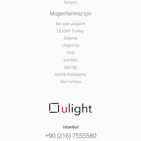
İletişim
Müşterilerimiz için
Biz size ulaşalım
ULIGHT Turkey
Ödeme
Ulaştırma
FAQ
Icerikler
İşbirliği
Gizlilik Politikamız
Site haritası
Istanbul
+90 (216) 7555580