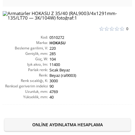
0
Kod:
0510272
Marka:
HOKASU
Besleme gerilimi, V:
220
Genişlik, mm:
285
Güç, W:
104
Işık akısı, lm:
11400
Parlak renk:
Sıcak Beyaz
Renk:
Beyaz (ral9003)
Renk sıcaklığı, K:
3000
Renksel geriverim indeksi
90
Uzunluk, mm:
CRI(Ra):
4769
Yükseklik, mm:
40
ONLINE AYDINLATMA HESAPLAMA