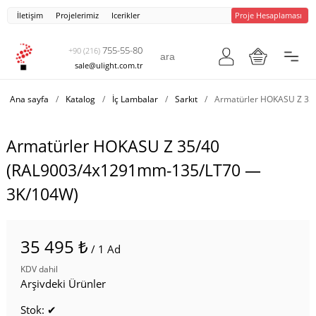
İletişim
Projelerimiz
Icerikler
Proje Hesaplaması
755-55-80
+90 (216)
sale@ulight.com.tr
Ana sayfa
/
Katalog
/
İç Lambalar
/
Sarkıt
/
Armatürler HOKASU Z 35
Armatürler HOKASU Z 35/40
(RAL9003/4x1291mm-135/LT70 —
3K/104W)
35 495 ₺
/ 1 Ad
KDV dahil
Arşivdeki Ürünler
Stok: ✔