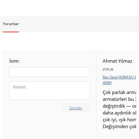
Yorumlar
İsim:
Ahmet Yılmaz
27.01.26
Ray Spot HOKASU HS
40W)
Çok parlak armat
armatürleri bu 3
değiştirdik — ort
Gönder
daha aydınlık old
çok iyi, ışık homo
Değişimden çok 