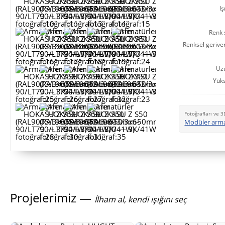
Iş
Renk s
Renksel gerive
Uz
Yüks
Fotoğrafları ve 3
Modüler arm
Projelerimiz —
İlham al, kendi ışığını seç