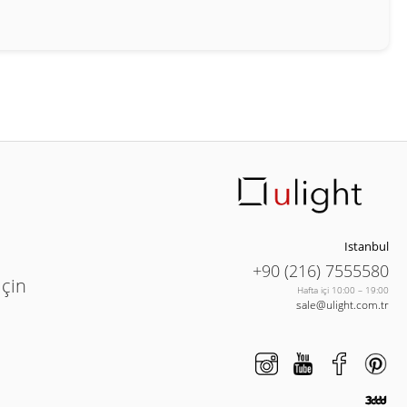
Istanbul
+90 (216) 7555580
için
Hafta içi 10:00 – 19:00
sale@ulight.com.tr