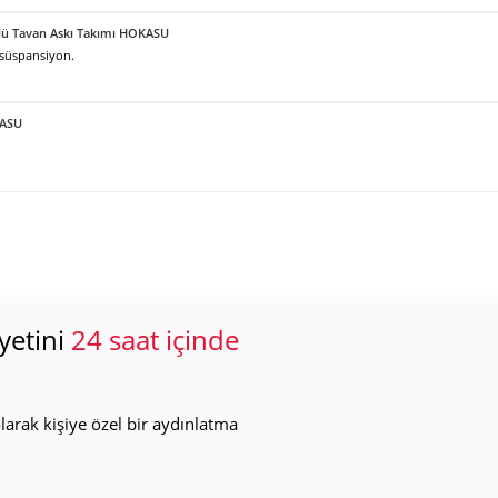
örlü Tavan Askı Takımı HOKASU
 süspansiyon.
KASU
yetini
24 saat içinde
arak kişiye özel bir aydınlatma