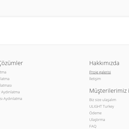
 Çözümler
Hakkımızda
atma
Proje galerisi
nlatma
İletişim
latması
Müşterilerimiz 
 Aydınlatma
sı Aydınlatma
Biz size ulaşalım
ULIGHT Turkey
Ödeme
Ulaştırma
FAQ