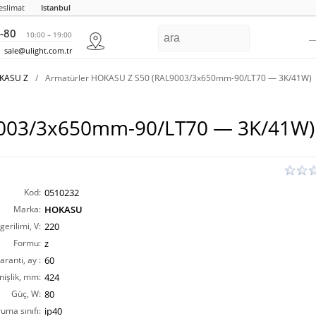
eslimat
Istanbul
-80
10:00 – 19:00
sale@ulight.com.tr
OKASU Z
/
Armatürler HOKASU Z S50 (RAL9003/3x650mm-90/LT70 — 3K/41W)
9003/3x650mm-90/LT70 — 3K/41W)
Kod:
0510232
Marka:
HOKASU
erilimi, V:
220
Formu:
z
aranti, ay :
60
nişlik, mm:
424
Güç, W:
80
ruma sınıfı:
ip40