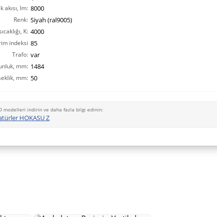
ık akısı, lm:
8000
Renk:
Siyah (ral9005)
ıcaklığı, K:
4000
rim indeksi
85
CRI(Ra):
Trafo:
var
unluk, mm:
1484
eklik, mm:
50
D modelleri indirin ve daha fazla bilgi edinin:
atürler HOKASU Z