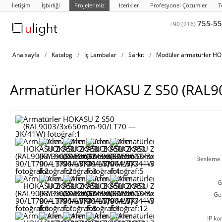
İletişim
İşbirliği
Projelerimiz
Icerikler
Profesyonel Çözümler
T
755-55
+90 (216)
Ana sayfa
/
Katalog
/
İç Lambalar
/
Sarkıt
/
Modüler armatürler H
Armatürler HOKASU Z S50 (RAL
Besleme g
G
Ge
IP ko