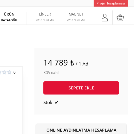
Proje Hesaplaması
ÜRÜN
LINEER
MAGNET
AYDINLATMA
AYDINLATMA
KATALOĞU
14 789 ₺
/ 1 Ad
0
KDV dahil
SEPETE EKLE
Stok: ✔
ONLINE AYDINLATMA HESAPLAMA