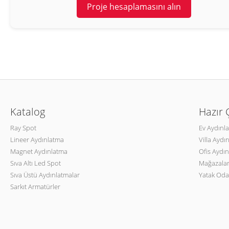
Proje hesaplamasını alın
Katalog
Hazır
Ray Spot
Ev Aydınl
Lineer Aydınlatma
Villa Aydı
Magnet Aydınlatma
Ofis Aydın
Sıva Altı Led Spot
Mağazalar
Sıva Üstü Aydınlatmalar
Yatak Oda
Sarkıt Armatürler