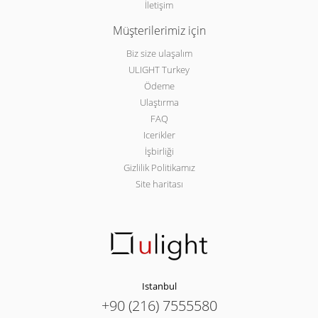
İletişim
Müşterilerimiz için
Biz size ulaşalım
ULIGHT Turkey
Ödeme
Ulaştırma
FAQ
Icerikler
İşbirliği
Gizlilik Politikamız
Site haritası
Istanbul
+90 (216) 7555580