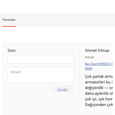
Yorumlar
İsim:
Ahmet Yılmaz
27.01.26
Ray Spot HOKASU HS
40W)
Çok parlak armat
armatürleri bu 3
değiştirdik — ort
Gönder
daha aydınlık old
çok iyi, ışık homo
Değişimden çok 