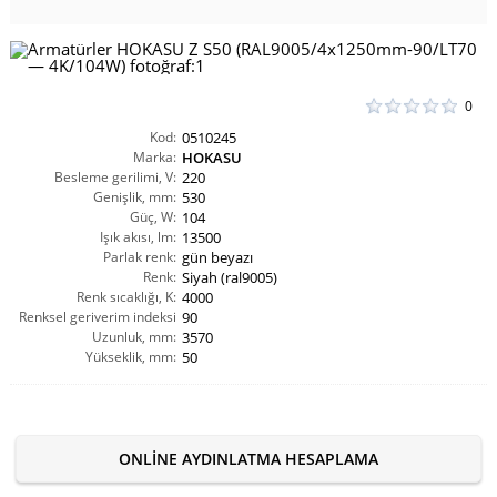
0
Kod:
0510245
Marka:
HOKASU
Besleme gerilimi, V:
220
Genişlik, mm:
530
Güç, W:
104
Işık akısı, lm:
13500
Parlak renk:
gün beyazı
Renk:
Siyah (ral9005)
Renk sıcaklığı, K:
4000
Renksel geriverim indeksi
90
Uzunluk, mm:
CRI(Ra):
3570
Yükseklik, mm:
50
ONLINE AYDINLATMA HESAPLAMA