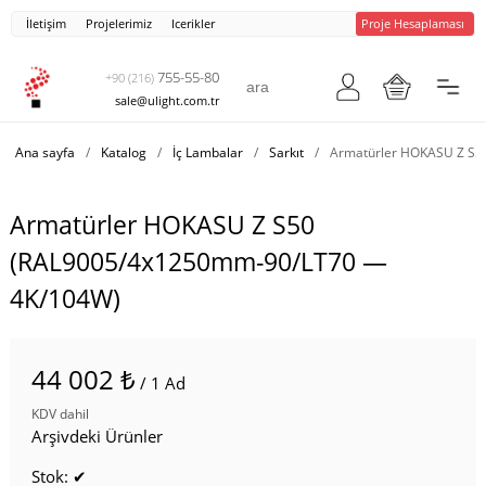
İletişim
Projelerimiz
Icerikler
Proje Hesaplaması
755-55-80
+90 (216)
sale@ulight.com.tr
Ana sayfa
/
Katalog
/
İç Lambalar
/
Sarkıt
/
Armatürler HOKASU Z S5
Armatürler HOKASU Z S50
(RAL9005/4x1250mm-90/LT70 —
4K/104W)
44 002 ₺
/ 1 Ad
KDV dahil
Arşivdeki Ürünler
Stok: ✔