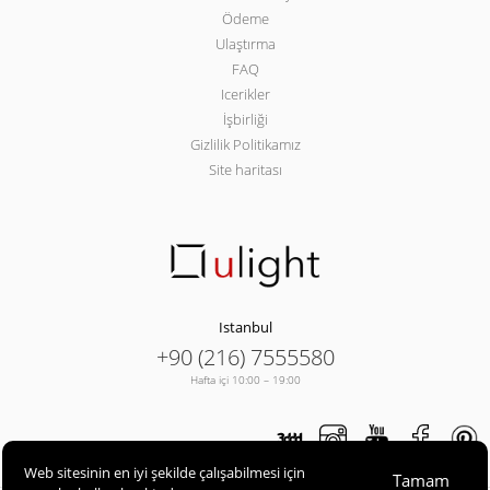
Ödeme
Ulaştırma
FAQ
Icerikler
İşbirliği
Gizlilik Politikamız
Site haritası
Istanbul
+90 (216) 7555580
Hafta içi 10:00 – 19:00
Web sitesinin en iyi şekilde çalışabilmesi için
Tamam