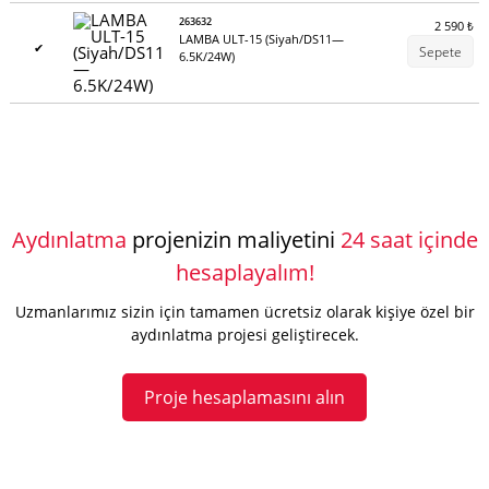
263632
2 590
₺
LAMBA ULT-15 (Siyah/DS11—
✔
Sepete
6.5K/24W)
Aydınlatma
projenizin maliyetini
24 saat içinde
hesaplayalım!
Uzmanlarımız sizin için tamamen ücretsiz olarak kişiye özel bir
aydınlatma projesi geliştirecek.
Proje hesaplamasını alın