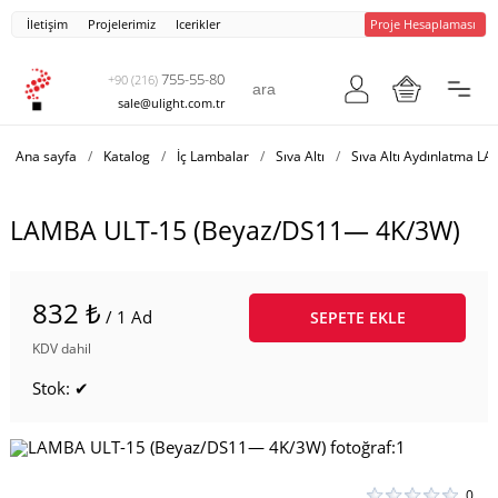
İletişim
Projelerimiz
Icerikler
Proje Hesaplaması
755-55-80
+90 (216)
sale@ulight.com.tr
Ana sayfa
/
Katalog
/
İç Lambalar
/
Sıva Altı
/
Sıva Altı Aydınlatma L
LAMBA ULT-15 (Beyaz/DS11— 4K/3W)
832 ₺
/ 1 Ad
SEPETE EKLE
KDV dahil
Stok: ✔
0