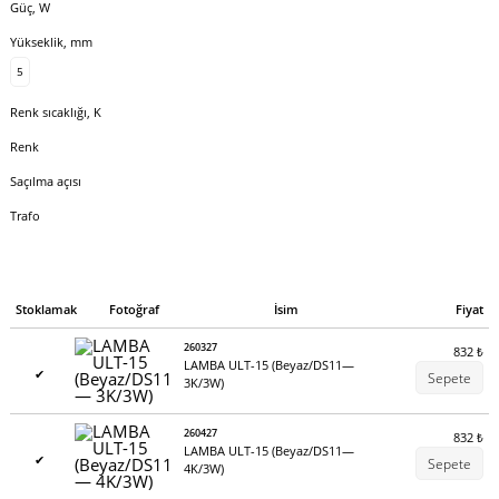
Güç, W
Yükseklik, mm
5
Renk sıcaklığı, K
Renk
Saçılma açısı
Trafo
Stoklamak
Fotoğraf
İsim
Fiyat
260327
832
₺
LAMBA ULT-15 (Beyaz/DS11—
✔
Sepete
3K/3W)
260427
832
₺
LAMBA ULT-15 (Beyaz/DS11—
✔
Sepete
4K/3W)