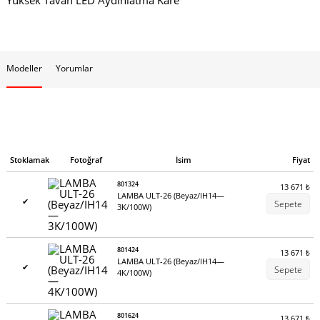
Yüksek Tavan LED Aydınlatma Kare
Modeller
Yorumlar
Stoklamak
Fotoğraf
İsim
Fiyat
801324
13 671
₺
LAMBA ULT-26 (Beyaz/IH14—
✔
Sepete
3K/100W)
801424
13 671
₺
LAMBA ULT-26 (Beyaz/IH14—
✔
Sepete
4K/100W)
801624
13 671
₺