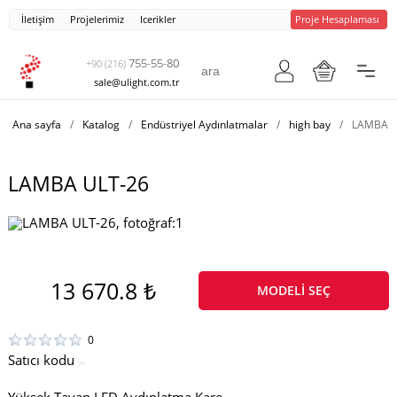
İletişim
Projelerimiz
Icerikler
Proje Hesaplaması
755-55-80
+90 (216)
sale@ulight.com.tr
Ana sayfa
/
Katalog
/
Endüstriyel Aydınlatmalar
/
high bay
/
LAMBA U
LAMBA ULT-26
13 670.8 ₺
MODELI SEÇ
0
Satıcı kodu