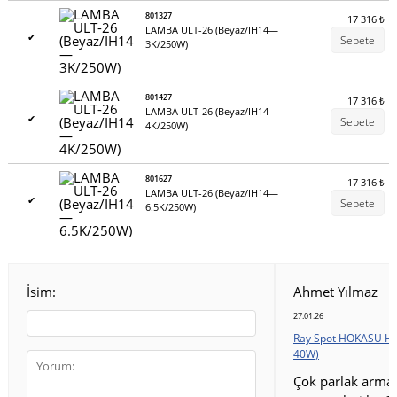
801327
17 316
₺
LAMBA ULT-26 (Beyaz/IH14—
✔
Sepete
3K/250W)
801427
17 316
₺
LAMBA ULT-26 (Beyaz/IH14—
✔
Sepete
4K/250W)
801627
17 316
₺
LAMBA ULT-26 (Beyaz/IH14—
✔
Sepete
6.5K/250W)
İsim:
Ahmet Yılmaz
27.01.26
Ray Spot HOKASU HS
40W)
Çok parlak armat