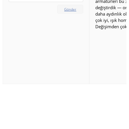
armatürleri bu 3
değiştirdik — ort
Gönder
daha aydınlık old
çok iyi, ışık homo
Değişimden çok 