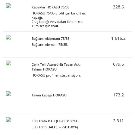
328.6
Kapaklar HOKASU 75/35
HOKASU 75/35 profil için bir çift uç
kapağı.
2 uç kapağı ve vidaları ile birlikte.
Tüm set için fiyat.
1 616.2
Bağlantı ekipmanı 75/35
Bağlantı elemanı 75/35.
679.6
Çelik Telli Asansörlü Tavan Askı
Takımı HOKASU
HOKASU profilleri süspansiyon.
173.2
Tavan kapağı HOKASU
2 311
LED Trafo DALI (LF-FSD150YA)
LED Trafo DALI (LF-FSD150YA)