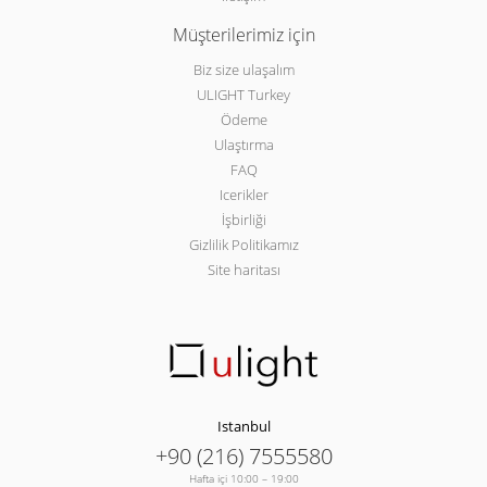
Müşterilerimiz için
Biz size ulaşalım
ULIGHT Turkey
Ödeme
Ulaştırma
FAQ
Icerikler
İşbirliği
Gizlilik Politikamız
Site haritası
Istanbul
+90 (216) 7555580
Hafta içi 10:00 – 19:00