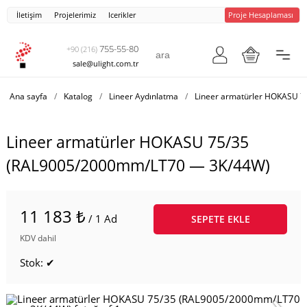
İletişim
Projelerimiz
Icerikler
Proje Hesaplaması
755-55-80
+90 (216)
sale@ulight.com.tr
Ana sayfa
/
Katalog
/
Lineer Aydınlatma
/
Lineer armatürler HOKASU 7
Lineer armatürler HOKASU 75/35
(RAL9005/2000mm/LT70 — 3K/44W)
11 183 ₺
/ 1 Ad
SEPETE EKLE
KDV dahil
Stok: ✔