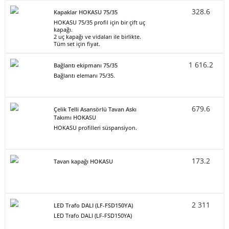
328.6
Kapaklar HOKASU 75/35
HOKASU 75/35 profil için bir çift uç
kapağı.
2 uç kapağı ve vidaları ile birlikte.
Tüm set için fiyat.
1 616.2
Bağlantı ekipmanı 75/35
Bağlantı elemanı 75/35.
679.6
Çelik Telli Asansörlü Tavan Askı
Takımı HOKASU
HOKASU profilleri süspansiyon.
173.2
Tavan kapağı HOKASU
2 311
LED Trafo DALI (LF-FSD150YA)
LED Trafo DALI (LF-FSD150YA)