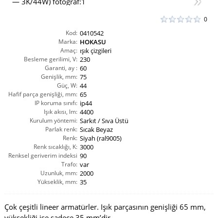
0
Kod:
0410542
Marka:
HOKASU
Amaç:
ışık çizgileri
Besleme gerilimi, V:
230
Garanti, ay :
60
Genişlik, mm:
75
Güç, W:
44
Hafif parça genişliği, mm:
65
IP koruma sınıfı:
ip44
Işık akısı, lm:
4400
Kurulum yöntemi:
Sarkıt / Sıva Üstü
Parlak renk:
Sıcak Beyaz
Renk:
Siyah (ral9005)
Renk sıcaklığı, K:
3000
Renksel geriverim indeksi
90
CRI(Ra):
Trafo:
var
Uzunluk, mm:
2000
Yükseklik, mm:
35
Çok çeşitli lineer armatürler. Işık parçasının genişliği 65 mm,
yüksekliği ise sadece 35 mm’dir.