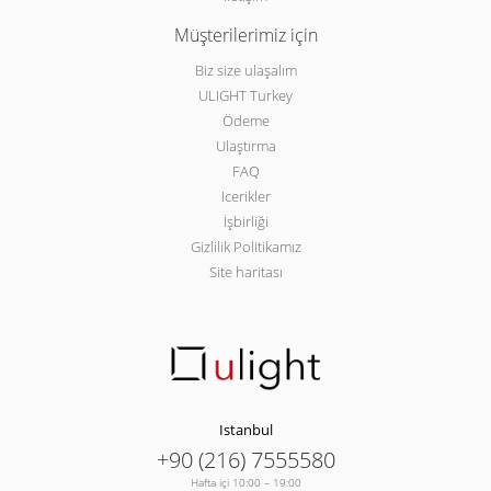
Müşterilerimiz için
Biz size ulaşalım
ULIGHT Turkey
Ödeme
Ulaştırma
FAQ
Icerikler
İşbirliği
Gizlilik Politikamız
Site haritası
Istanbul
+90 (216) 7555580
Hafta içi 10:00 – 19:00