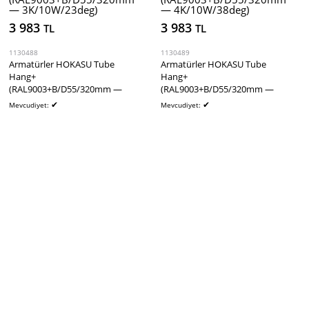
3 983
3 983
TL
TL
1130488
1130489
Armatürler HOKASU Tube
Armatürler HOKASU Tube
Hang+
Hang+
(RAL9003+B/D55/320mm —
(RAL9003+B/D55/320mm —
3K/10W/23deg)
4K/10W/38deg)
✔
✔
Mevcudiyet:
Mevcudiyet: