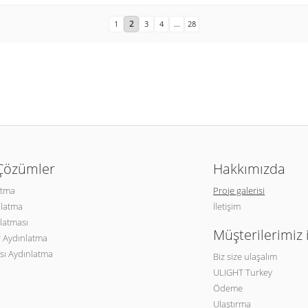
2
1
3
4
...
28
 Çözümler
Hakkımızda
atma
Proje galerisi
nlatma
İletişim
latması
Müşterilerimiz 
 Aydınlatma
sı Aydınlatma
Biz size ulaşalım
ULIGHT Turkey
Ödeme
Ulaştırma