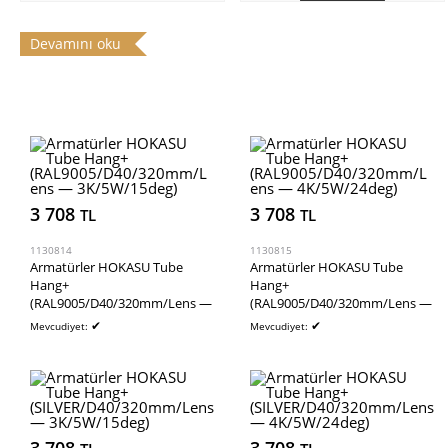
SEPETE EKLE
SEPETE EKLE
Devamını oku
3 708
3 708
TL
TL
1130814
1130815
Armatürler HOKASU Tube
Armatürler HOKASU Tube
Hang+
Hang+
(RAL9005/D40/320mm/Lens —
(RAL9005/D40/320mm/Lens —
3K/5W/15deg)
4K/5W/24deg)
✔
✔
Mevcudiyet:
Mevcudiyet: