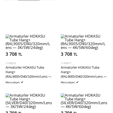
SEPETE EKLE
3 708
3 708
TL
TL
1130816
1130817
Armatürler HOKASU Tube
Armatürler HOKASU Tube
Hang+
Hang+
(RAL9005/D40/320mm/Lens —
(RAL9005/D40/320mm/Lens —
3K/5W/24deg)
4K/5W/60deg)
✔
✔
Mevcudiyet:
Mevcudiyet: