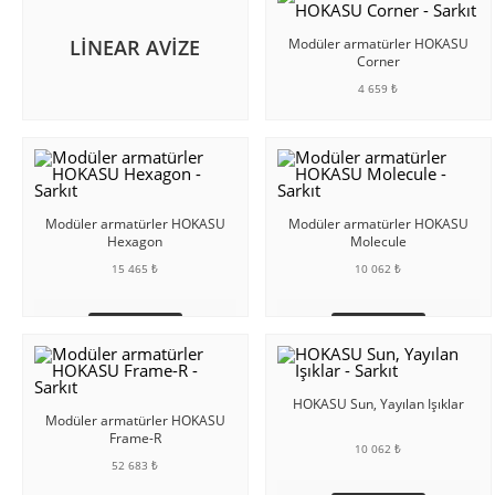
LINEAR AVIZE
Modüler armatürler HOKASU
Corner
4 659 ₺
SEPETE EKLE
Modüler armatürler HOKASU
Modüler armatürler HOKASU
Hexagon
Molecule
15 465 ₺
10 062 ₺
SEPETE EKLE
SEPETE EKLE
HOKASU Sun, Yayılan Işıklar
Modüler armatürler HOKASU
Frame-R
10 062 ₺
52 683 ₺