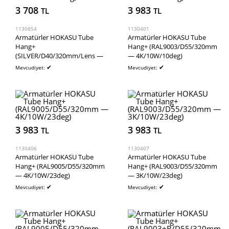
3 708
3 983
TL
TL
1130854
1130401
Armatürler HOKASU Tube
Armatürler HOKASU Tube
Hang+
Hang+ (RAL9003/D55/320mm
(SILVER/D40/320mm/Lens —
— 4K/10W/10deg)
3K/5W/36deg)
✔
✔
Mevcudiyet:
Mevcudiyet:
3 983
3 983
TL
TL
1130406
1130407
Armatürler HOKASU Tube
Armatürler HOKASU Tube
Hang+ (RAL9005/D55/320mm
Hang+ (RAL9003/D55/320mm
— 4K/10W/23deg)
— 3K/10W/23deg)
✔
✔
Mevcudiyet:
Mevcudiyet: