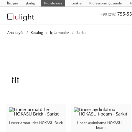
İletişim
İşbirliği
Projelerimiz
Icerikler
Profesyonel Çözümler
T
755-55
+90 (216)
Ana sayfa
/
Katalog
/
İç Lambalar
/
Sarkıt
Lineer armatürler HOKASU Brick
Lineer aydınlatma HOKASU i-
beam