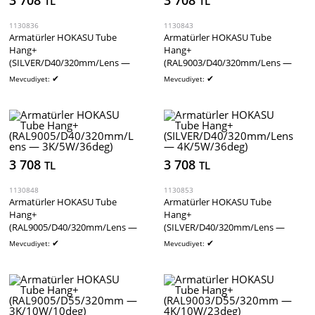
3 708
3 708
TL
TL
1130836
1130843
Armatürler HOKASU Tube
Armatürler HOKASU Tube
Hang+
Hang+
(SILVER/D40/320mm/Lens —
(RAL9003/D40/320mm/Lens —
3K/5W/60deg)
4K/5W/36deg)
✔
✔
Mevcudiyet:
Mevcudiyet:
3 708
3 708
TL
TL
1130848
1130853
Armatürler HOKASU Tube
Armatürler HOKASU Tube
Hang+
Hang+
(RAL9005/D40/320mm/Lens —
(SILVER/D40/320mm/Lens —
3K/5W/36deg)
4K/5W/36deg)
✔
✔
Mevcudiyet:
Mevcudiyet: