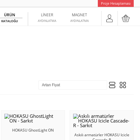
Proje Hesaplaması
ÜRÜN
LINEER
MAGNET
AYDINLATMA
AYDINLATMA
KATALOĞU
HOKASU GhostLight ON
Askılı armatürler HOKASU Icicle
Cascade-R