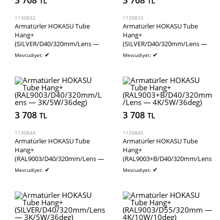
3 708
3 708
TL
TL
1130832
1130833
Armatürler HOKASU Tube
Armatürler HOKASU Tube
Hang+
Hang+
(SILVER/D40/320mm/Lens —
(SILVER/D40/320mm/Lens —
3K/5W/15deg)
4K/5W/24deg)
✔
✔
Mevcudiyet:
Mevcudiyet:
3 708
3 708
TL
TL
1130844
1130845
Armatürler HOKASU Tube
Armatürler HOKASU Tube
Hang+
Hang+
(RAL9003/D40/320mm/Lens —
(RAL9003+B/D40/320mm/Lens
3K/5W/36deg)
— 4K/5W/36deg)
✔
✔
Mevcudiyet:
Mevcudiyet: