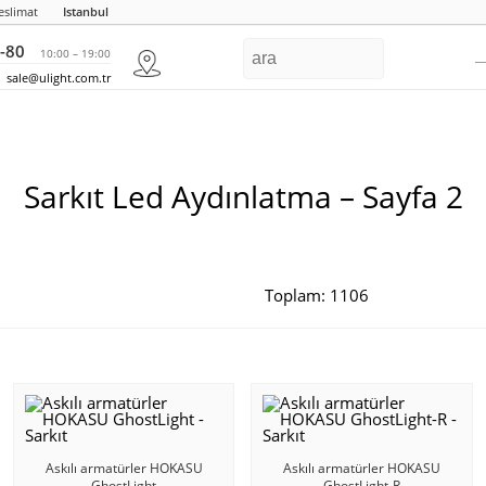
eslimat
Istanbul
-80
10:00 – 19:00
sale@ulight.com.tr
Sarkıt Led Aydınlatma – Sayfa 2
Toplam: 1106
Askılı armatürler HOKASU
Askılı armatürler HOKASU
GhostLight
GhostLight-R