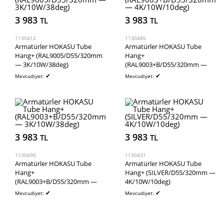
3 983
3 983
TL
TL
1130412
1130485
Armatürler HOKASU Tube
Armatürler HOKASU Tube
Hang+ (RAL9005/D55/320mm
Hang+
— 3K/10W/38deg)
(RAL9003+B/D55/320mm —
4K/10W/10deg)
✔
✔
Mevcudiyet:
Mevcudiyet:
3 983
3 983
TL
TL
1130490
1130431
Armatürler HOKASU Tube
Armatürler HOKASU Tube
Hang+
Hang+ (SILVER/D55/320mm —
(RAL9003+B/D55/320mm —
4K/10W/10deg)
3K/10W/38deg)
✔
✔
Mevcudiyet:
Mevcudiyet: