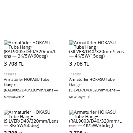
3 708
3 708
TL
TL
1130818
1130831
Armatürler HOKASU Tube
Armatürler HOKASU Tube
Hang+
Hang+
(RAL9005/D40/320mm/Lens —
(SILVER/D40/320mm/Lens —
3K/5W/60deg)
4K/5W/15deg)
✔
✔
Mevcudiyet:
Mevcudiyet: