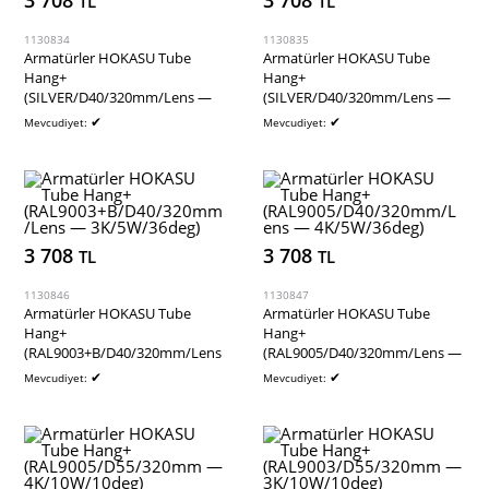
3 708
3 708
TL
TL
1130834
1130835
Armatürler HOKASU Tube
Armatürler HOKASU Tube
Hang+
Hang+
(SILVER/D40/320mm/Lens —
(SILVER/D40/320mm/Lens —
3K/5W/24deg)
4K/5W/60deg)
✔
✔
Mevcudiyet:
Mevcudiyet:
3 708
3 708
TL
TL
1130846
1130847
Armatürler HOKASU Tube
Armatürler HOKASU Tube
Hang+
Hang+
(RAL9003+B/D40/320mm/Lens
(RAL9005/D40/320mm/Lens —
— 3K/5W/36deg)
4K/5W/36deg)
✔
✔
Mevcudiyet:
Mevcudiyet: