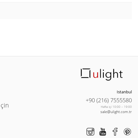
Istanbul
+90 (216) 7555580
için
Hafta içi 10:00 – 19:00
sale@ulight.com.tr