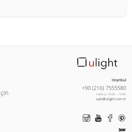
Istanbul
+90 (216) 7555580
için
Hafta içi 10:00 – 19:00
sale@ulight.com.tr