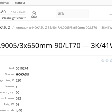
eslimat
Istanbul
-80
10:00 – 19:00
sale@ulight.com.tr
OKASU Z
/
Armatürler HOKASU Z 35/40 (RAL9005/3x650mm-90/LT70 — 3K/41W
AL9005/3x650mm-90/LT70 — 3K/41
Kod:
0510274
Marka:
HOKASU
erilimi, V:
220
Formu:
z
aranti, ay :
60
nişlik, mm:
532
Güç, W:
68
ruma sınıfı:
ip40