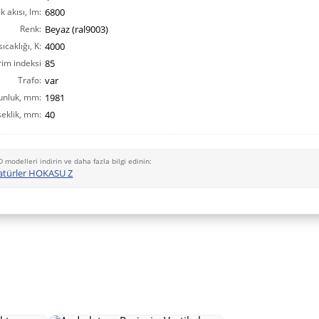
ık akısı, lm:
6800
Renk:
Beyaz (ral9003)
ıcaklığı, K:
4000
rim indeksi
85
CRI(Ra):
Trafo:
var
unluk, mm:
1981
eklik, mm:
40
D modelleri indirin ve daha fazla bilgi edinin:
atürler HOKASU Z