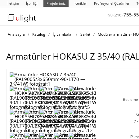
İletişim
İşbirliği
Projelerimiz
Icerikler
Profesyonel Çözümler
T
755-55
+90 (216)
Ana sayfa
/
Katalog
/
İç Lambalar
/
Sarkıt
/
Modüler armatürler H
Armatürler HOKASU Z 35/40 (R
Besleme g
G
Ge
IP ko