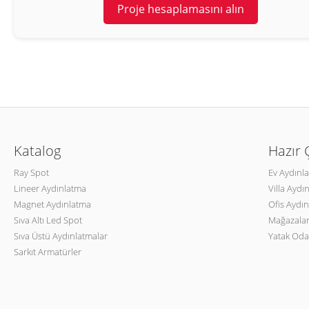
Proje hesaplamasını alın
Katalog
Hazır
Ray Spot
Ev Aydınl
Lineer Aydınlatma
Villa Aydı
Magnet Aydınlatma
Ofis Aydın
Sıva Altı Led Spot
Mağazalar
Sıva Üstü Aydınlatmalar
Yatak Oda
Sarkıt Armatürler