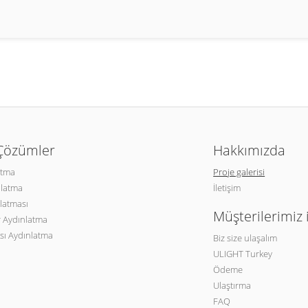
 Çözümler
Hakkımızda
atma
Proje galerisi
nlatma
İletişim
latması
Müşterilerimiz 
 Aydınlatma
sı Aydınlatma
Biz size ulaşalım
ULIGHT Turkey
Ödeme
Ulaştırma
FAQ