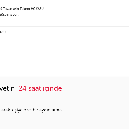
örlü Tavan Askı Takımı HOKASU
 süspansiyon.
KASU
yetini
24 saat içinde
arak kişiye özel bir aydınlatma