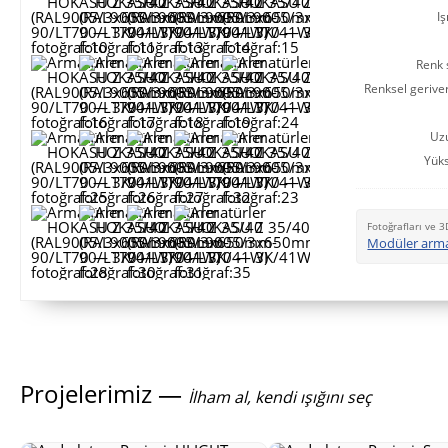
Iş
Renk s
Renksel gerive
Uz
Yüks
Fotoğrafları ve 3
Modüler arm
Projelerimiz —
İlham al, kendi ışığını seç