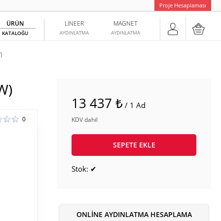
Proje Hesaplaması
ÜRÜN
LINEER
MAGNET
AYDINLATMA
AYDINLATMA
KATALOĞU
)
W)
13 437 ₺
/ 1 Ad
0
KDV dahil
SEPETE EKLE
Stok: ✔
ONLINE AYDINLATMA HESAPLAMA