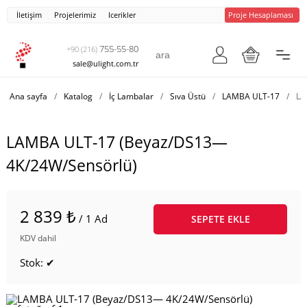
İletişim
Projelerimiz
Icerikler
Proje Hesaplaması
755-55-80
+90 (216)
sale@ulight.com.tr
Ana sayfa
/
Katalog
/
İç Lambalar
/
Sıva Üstü
/
LAMBA ULT-17
/
LA
LAMBA ULT-17 (Beyaz/DS13—
4K/24W/Sensörlü)
2 839 ₺
/ 1 Ad
SEPETE EKLE
KDV dahil
Stok: ✔