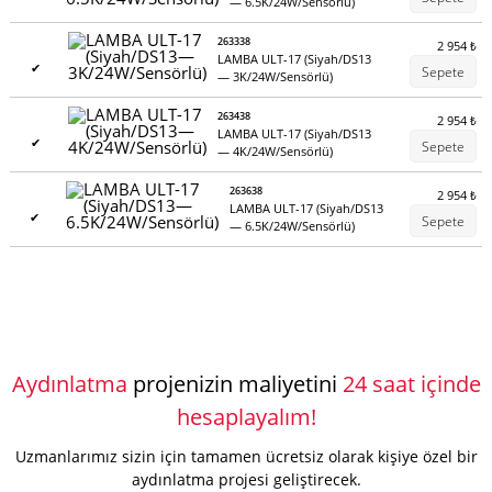
— 6.5K/24W/Sensörlü)
263338
2 954
₺
LAMBA ULT-17 (Siyah/DS13
✔
Sepete
— 3K/24W/Sensörlü)
263438
2 954
₺
LAMBA ULT-17 (Siyah/DS13
✔
Sepete
— 4K/24W/Sensörlü)
263638
2 954
₺
LAMBA ULT-17 (Siyah/DS13
✔
Sepete
— 6.5K/24W/Sensörlü)
Aydınlatma
projenizin maliyetini
24 saat içinde
hesaplayalım!
Uzmanlarımız sizin için tamamen ücretsiz olarak kişiye özel bir
aydınlatma projesi geliştirecek.