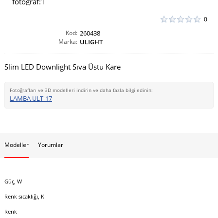
0
Kod:
260438
Marka:
ULIGHT
Slim LED Downlight Sıva Üstü Kare
Fotoğrafları ve 3D modelleri indirin ve daha fazla bilgi edinin:
LAMBA ULT-17
Modeller
Yorumlar
Güç, W
Renk sıcaklığı, K
Renk