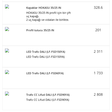
328.6
Kapaklar HOKASU 35/25 IN
HOKASU 35/25 IN profil için bir çift
uç kapağı.
2 uç kapağı ve vidaları ile birlikte.
201
Profil tutucu 35/25 IN
2 311
LED Trafo DALI (LF-FSD150YA)
LED Trafo DALI (LF-FSD150YA)
1 733
LED Trafo DALI (LF-FSD60YA)
2 808
Trafo CC Lifud DALI (LF-FSD90YA)
Trafo CC Lifud DALI (LF-FSD90YA)