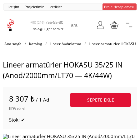
İletişim
Projelerimiz
Icerikler
Proje Hesaplaması
755-55-80
+90 (216)
sale@ulight.com.tr
Ana sayfa
/
Katalog
/
Lineer Aydınlatma
/
Lineer armatürler HOKASU 3
Lineer armatürler HOKASU 35/25 IN
(Anod/2000mm/LT70 — 4K/44W)
8 307 ₺
/ 1 Ad
SEPETE EKLE
KDV dahil
Stok: ✔