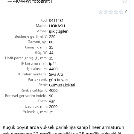
0
Kod:
0411431
Marka:
HOKASU
Amaç:
ışık çizgileri
Besleme gerilimi, V:
220
Garanti, ay :
60
Genişlik, mm:
35
Güç, W:
44
Hafif parça genişliği, mm:
35
IP koruma sınıfı:
ip44
Işık akısı, lm:
4400
Kurulum yöntemi:
Sıva Altı
Parlak renk:
gün beyazı
Renk:
Gümüş Eloksal
Renk sıcaklığı, K:
4000
Renksel geriverim indeksi
90
CRI(Ra):
Trafo:
var
Uzunluk, mm:
2000
Yükseklik, mm:
25
Küçük boyutlarda yüksek parlaklığa sahip lineer armatürün
ışık parçasının 32 mm’lik genişliği ve 25 mm’lik yüksekliği,