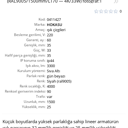
0
Kod:
0411427
Marka:
HOKASU
Amaç:
ışık çizgileri
Besleme gerilimi, V:
220
Garanti, ay :
60
Genişlik, mm:
35
Güç, W:
33
Hafif parça genişliği, mm:
35
IP koruma sınıfı:
ip44
Işık akısı, lm:
3300
Kurulum yöntemi:
Sıva Altı
Parlak renk:
gün beyazı
Renk:
Siyah (ral9005)
Renk sıcaklığı, K:
4000
Renksel geriverim indeksi
90
CRI(Ra):
Trafo:
var
Uzunluk, mm:
1500
Yükseklik, mm:
25
Küçük boyutlarda yüksek parlaklığa sahip lineer armatürün
ışık parçasının 32 mm’lik genişliği ve 25 mm’lik yüksekliği,