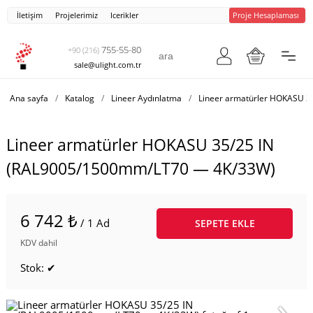
İletişim
Projelerimiz
Icerikler
Proje Hesaplaması
755-55-80
+90 (216)
sale@ulight.com.tr
Ana sayfa
/
Katalog
/
Lineer Aydınlatma
/
Lineer armatürler HOKASU 3
Lineer armatürler HOKASU 35/25 IN
(RAL9005/1500mm/LT70 — 4K/33W)
6 742 ₺
/ 1 Ad
SEPETE EKLE
KDV dahil
Stok: ✔